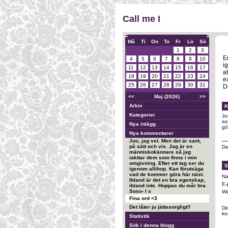
Call me I
Må
Ti
On
To
Fr
Lö
Sö
1
2
3
E
4
5
6
7
8
9
10
i
11
12
13
14
15
16
17
a
18
19
20
21
22
23
24
e
25
26
27
28
29
30
31
D
<<
Maj (2026)
>>
Arkiv
K
Kategorier
Jo
so
Nya inlägg
gö
Nya kommentarer
Joo, jag vet. Men det är sant,
på sätt och vis. Jag är en
Det
människokännare så jag
iakttar dem som finns i min
omgivning. Efter ett tag ser du
S
igenom allihop. Kan förutsäga
vad de kommer göra här näst.
Na
Ibland är det en bra egenskap,
E-
ibland inte. Hoppas du mår bra
Soso- I x
We
Fina ord <3
Det låter ju jättesorgligt!!
Di
ko
Statistik
Sök i denna blogg