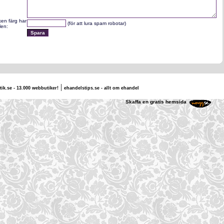
lken färg har
(för att lura spam robotar)
len:
|
tik.se - 13.000 webbutiker!
ehandelstips.se - allt om ehandel
e & I
Skaffa en gratis hemsida