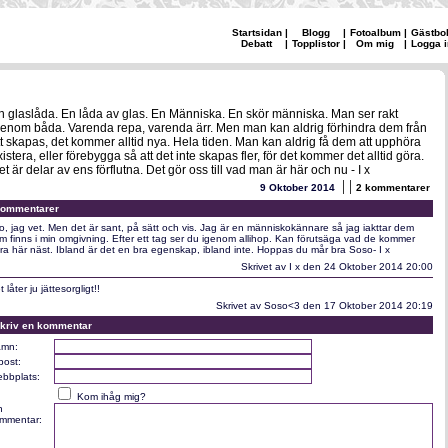
Startsidan
|
Blogg
|
Fotoalbum
|
Gästbo
Debatt
|
Topplistor
|
Om mig
|
Logga i
n glaslåda. En låda av glas. En Människa. En skör människa. Man ser rakt
genom båda. Varenda repa, varenda ärr. Men man kan aldrig förhindra dem från
tt skapas, det kommer alltid nya. Hela tiden. Man kan aldrig få dem att upphöra
xistera, eller förebygga så att det inte skapas fler, för det kommer det alltid göra.
et är delar av ens förflutna. Det gör oss till vad man är här och nu - I x
|
|
9 Oktober 2014
2 kommentarer
ommentarer
o, jag vet. Men det är sant, på sätt och vis. Jag är en människokännare så jag iakttar dem
m finns i min omgivning. Efter ett tag ser du igenom allihop. Kan förutsäga vad de kommer
ra här näst. Ibland är det en bra egenskap, ibland inte. Hoppas du mår bra Soso- I x
Skrivet av I x den 24 Oktober 2014 20:00
 låter ju jättesorgligt!!
Skrivet av Soso<3 den 17 Oktober 2014 20:19
kriv en kommentar
mn:
post:
bbplats:
Kom ihåg mig?
n
mmentar: