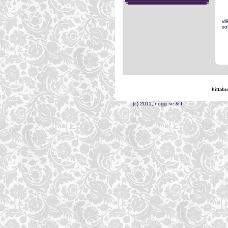
vi
so
hittabu
(c) 2011, nogg.s