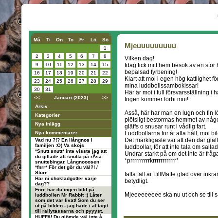
Må
Ti
On
To
Fr
Lö
Sö
Mjeuuuuuuuuu
1
2
3
4
5
6
7
8
Vilken dag!
9
10
11
12
13
14
15
Idag fick mitt hem besök av en stor
bepälsad fyrbening!
16
17
18
19
20
21
22
Klart att moi i egen hög kattlighet f
23
24
25
26
27
28
29
mina luddbollssambokissar!
30
31
Här är moi i full försvarsställning i h
<<
Januari (2023)
>>
Ingen kommer förbi moi!
Arkiv
Asså, här har man en lugn och fin l
Kategorier
plötsligt bestormas hemmet av någ
Nya inlägg
gläffs o snusar runt i vådlig fart.
Nya kommentarer
Luddbollarna for åt alla håll, moi bi
Det märkligaste var att den där gläff
Vad nu ?!? En llångnos i
familjen :O) Va skojs
luddbollar, för att inte tala om sall
*Snutt snutt* inte visste jag att
Undrar starkt på om det inte är frå
du gillade att snutta på rÅsa
*prrrrrrrrrrkrrrrrrrrrrrr*
snuttebingar, Långnooosen
*fnrr* För det gör du väl?! /
Sture
Ialla fall är LillMatte glad över ink
Har ni chokladgotter varje
betydligt.
dag??
Fnrr, har du ingen bild på
Mjeeeeeeeee ska nu ut och se till så
luddbollen Mr Rabbit :) Låter
som det var livat! Som du ser
ut på bilden - jag hade i af tagit
till rallytassarna och pyyyst.
HUFFA! Du glömde väl inte å