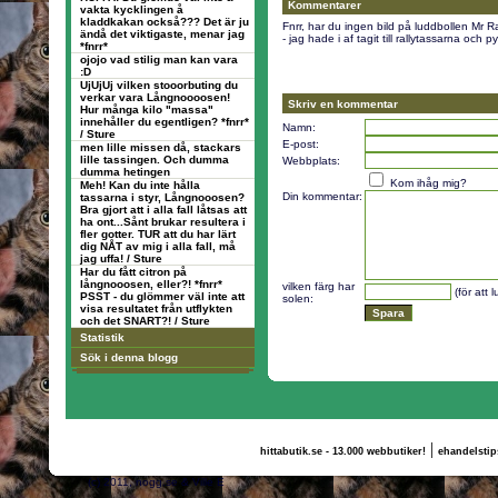
Kommentarer
vakta kycklingen å
kladdkakan också??? Det är ju
Fnrr, har du ingen bild på luddbollen Mr Ra
ändå det viktigaste, menar jag
- jag hade i af tagit till rallytassarna och py
*fnrr*
ojojo vad stilig man kan vara
:D
UjUjUj vilken stooorbuting du
verkar vara Långnoooosen!
Skriv en kommentar
Hur många kilo "massa"
innehåller du egentligen? *fnrr*
Namn:
/ Sture
E-post:
men lille missen då, stackars
lille tassingen. Och dumma
Webbplats:
dumma hetingen
Kom ihåg mig?
Meh! Kan du inte hålla
Din kommentar:
tassarna i styr, Långnooosen?
Bra gjort att i alla fall låtsas att
ha ont...Sånt brukar resultera i
fler gotter. TUR att du har lärt
dig NÅT av mig i alla fall, må
jag uffa! / Sture
Har du fått citron på
långnooosen, eller?! *fnrr*
vilken färg har
(för att 
PSST - du glömmer väl inte att
solen:
visa resultatet från utflykten
och det SNART?! / Sture
Statistik
Sök i denna blogg
|
hittabutik.se - 13.000 webbutiker!
ehandelstip
(c) 2011, nogg.se & Ville E