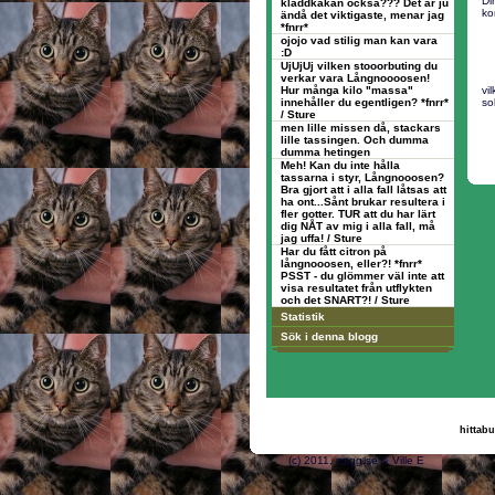
Di
kladdkakan också??? Det är ju
ko
ändå det viktigaste, menar jag
*fnrr*
ojojo vad stilig man kan vara
:D
UjUjUj vilken stooorbuting du
verkar vara Långnoooosen!
Hur många kilo "massa"
vi
innehåller du egentligen? *fnrr*
so
/ Sture
men lille missen då, stackars
lille tassingen. Och dumma
dumma hetingen
Meh! Kan du inte hålla
tassarna i styr, Långnooosen?
Bra gjort att i alla fall låtsas att
ha ont...Sånt brukar resultera i
fler gotter. TUR att du har lärt
dig NÅT av mig i alla fall, må
jag uffa! / Sture
Har du fått citron på
långnooosen, eller?! *fnrr*
PSST - du glömmer väl inte att
visa resultatet från utflykten
och det SNART?! / Sture
Statistik
Sök i denna blogg
hittabu
(c) 2011, nogg.se &