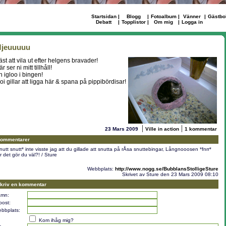
Startsidan
|
Blogg
|
Fotoalbum
|
Vänner
|
Gästbo
Debatt
|
Topplistor
|
Om mig
|
Logga in
jeuuuuu
äst att vila ut efter helgens bravader!
r ser ni mitt tillhåll!
n igloo i bingen!
oi gillar att ligga här & spana på pippibördisar!
|
|
23 Mars 2009
Ville in action
1 kommentar
ommentarer
nutt snutt* inte visste jag att du gillade att snutta på rÅsa snuttebingar, Långnooosen *fnrr*
r det gör du väl?! / Sture
Webbplats:
http://www.nogg.se/BubblansStolligeSture
Skrivet av Sture den 23 Mars 2009 08:10
kriv en kommentar
mn:
post:
bbplats:
Kom ihåg mig?