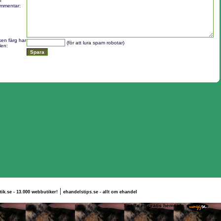
n
mmentar:
lken färg har
(för att lura spam robotar)
len:
|
tik.se - 13.000 webbutiker!
ehandelstips.se - allt om ehandel
 Ville E
Skaffa en gratis hemsida