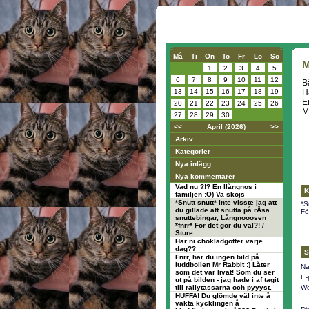
Må
Ti
On
To
Fr
Lö
Sö
M
1
2
3
4
5
6
7
8
9
10
11
12
B
13
14
15
16
17
18
19
Hä
E
20
21
22
23
24
25
26
M
27
28
29
30
<<
April (2026)
>>
Arkiv
Kategorier
Nya inlägg
Nya kommentarer
Vad nu ?!? En llångnos i
K
familjen :O) Va skojs
*Snutt snutt* inte visste jag att
*S
du gillade att snutta på rÅsa
Fö
snuttebingar, Långnooosen
*fnrr* För det gör du väl?! /
Sture
Har ni chokladgotter varje
dag??
S
Fnrr, har du ingen bild på
luddbollen Mr Rabbit :) Låter
Na
som det var livat! Som du ser
E-
ut på bilden - jag hade i af tagit
till rallytassarna och pyyyst.
We
HUFFA! Du glömde väl inte å
vakta kycklingen å