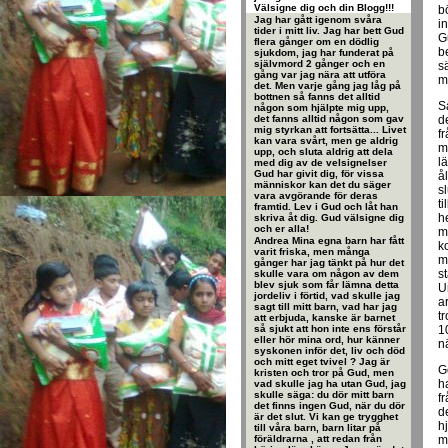
Välsigne dig och din Blogg!!!
b
Jag har gått igenom svåra
i
tider i mitt liv. Jag har bett Gud
G
flera gånger om en dödlig
b
sjukdom, jag har funderat på
självmord 2 gånger och en
sä
gång var jag nära att utföra
m
det. Men varje gång jag låg på
bottnen så fanns det alltid
S
någon som hjälpte mig upp,
det fanns alltid någon som gav
d
mig styrkan att fortsätta... Livet
f
kan vara svårt, men ge aldrig
m
upp, och sluta aldrig att dela
l
med dig av de velsignelser
Gud har givit dig, för vissa
å
människor kan det du säger
s
vara avgörande för deras
t
framtid. Lev i Gud och låt han
h
skriva åt dig. Gud välsigne dig
och er alla!
m
Andrea Mina egna barn har fått
k
varit friska, men många
m
gånger har jag tänkt på hur det
s
skulle vara om någon av dem
blev sjuk som får lämna detta
U
jordeliv i förtid, vad skulle jag
a
sagt till mitt barn, vad har jag
t
att erbjuda, kanske är barnet
så sjukt att hon inte ens förstår
1
eller hör mina ord, hur känner
n
syskonen inför det, liv och död
och mitt eget tvivel ? Jag är
G
kristen och tror på Gud, men
h
vad skulle jag ha utan Gud, jag
skulle säga: du dör mitt barn
f
det finns ingen Gud, när du dör
d
är det slut. Vi kan ge trygghet
h
till våra barn, barn litar på
föräldrarna , att redan från
m