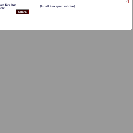
lken färg har
(för att lura spam robotar)
len: