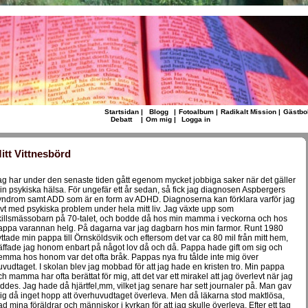
Startsidan
|
Blogg
|
Fotoalbum
|
Radikalt Mission
|
Gästbo
Debatt
|
Om mig
|
Logga in
itt Vittnesbörd
ag har under den senaste tiden gått egenom mycket jobbiga saker när det gäller
in psykiska hälsa. För ungefär ett år sedan, så fick jag diagnosen Aspbergers
yndrom samt ADD som är en form av ADHD. Diagnoserna kan förklara varför jag
evt med psykiska problem under hela mitt liv. Jag växte upp som
killsmässobarn på 70-talet, och bodde då hos min mamma i veckorna och hos
appa varannan helg. På dagarna var jag dagbarn hos min farmor. Runt 1980
lyttade min pappa till Örnsköldsvik och eftersom det var ca 80 mil från mitt hem,
räffade jag honom enbart på något lov då och då. Pappa hade gift om sig och
emma hos honom var det ofta bråk. Pappas nya fru tålde inte mig över
uvudtaget. I skolan blev jag mobbad för att jag hade en kristen tro. Min pappa
ch mamma har ofta berättat för mig, att det var ett mirakel att jag överlevt när jag
öddes. Jag hade då hjärtfel,mm, vilket jag senare har sett journaler på. Man gav
ig då inget hopp att överhuvudtaget överleva. Men då läkarna stod maktlösa,
ad mina föräldrar och människor i kyrkan för att jag skulle överleva. Efter ett tag