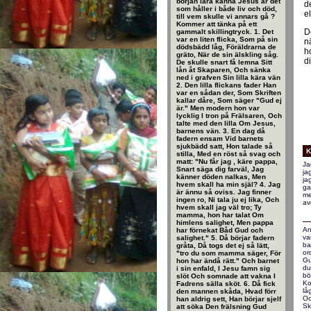
början lära känna Jesus är det
d
som håller i både liv och död,
el
till vem skulle vi annars gå ?
Kommer att tänka på ett
D
gammalt skillingtryck. 1. Det
var en liten flicka, Som på sin
n
dödsbädd låg, Föräldrarna de
h
gräto, När de sin älskling såg.
di
De skulle snart få lemna Sitt
lån åt Skaparen, Och sänka
ned i grafven Sin lilla kära vän
2. Den lilla flickans fader Han
var en sådan der, Som Skriften
kallar dåre, Som säger "Gud ej
är." Men modern hon var
lycklig I tron på Frälsaren, Och
talte med den lilla Om Jesus,
barnens vän. 3. En dag då
fadern ensam Vid barnets
sjukbädd satt, Hon talade så
K
stilla, Med en röst så svag och
matt: "Nu får jag , käre pappa,
Ja
Snart säga dig farväl, Jag
ja
känner döden nalkas, Men
ja
hvem skall ha min själ? 4. Jag
ga
är ännu så oviss. Jag finner
me
ingen ro, Ni tala ju ej lika, Och
av
hvem skall jag väl tro; Ty
mamma, hon har talat Om
himlens salighet, Men pappa
An
har förnekat Båd Gud och
va
salighet." 5. Då börjar fadern
ba
gråta, Då togs det ej så lätt,
or
"tro du som mamma säger, För
Gu
hon har ändå rätt." Och barnet
du
i sin enfald, I Jesu famn sig
bö
slöt Och somnade att vakna I
Ko
Fadrens sälla sköt. 6. Då fick
lå
den mannen skåda, Hvad förr
Oc
han aldrig sett, Han börjar sjelf
Sk
att söka Den frälsning Gud