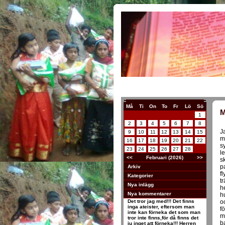
Må
Ti
On
To
Fr
Lö
Sö
M
1
2
3
4
5
6
7
8
J
9
10
11
12
13
14
15
m
16
17
18
19
20
21
22
s
23
24
25
26
27
28
l
<<
Februari (2026)
>>
s
p
Arkiv
f
Kategorier
t
Nya inlägg
h
Nya kommentarer
h
Det tror jag med!!! Det finns
o
inga ateister, eftersom man
f
inte kan förneka det som man
m
tror inte finns,för då finns det
b
ju inget att förneka!!! Herren