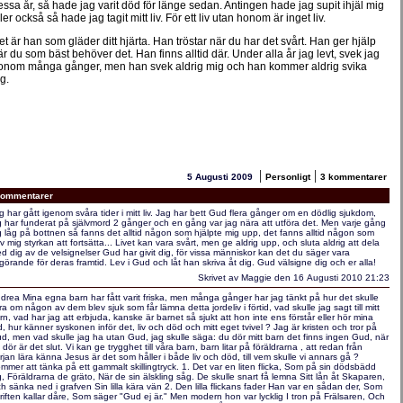
essa år, så hade jag varit död för länge sedan. Antingen hade jag supit ihjäl mig
ler också så hade jag tagit mitt liv. För ett liv utan honom är inget liv.
et är han som gläder ditt hjärta. Han tröstar när du har det svårt. Han ger hjälp
är du som bäst behöver det. Han finns alltid där. Under alla år jag levt, svek jag
onom många gånger, men han svek aldrig mig och han kommer aldrig svika
g.
|
|
5 Augusti 2009
Personligt
3 kommentarer
ommentarer
g har gått igenom svåra tider i mitt liv. Jag har bett Gud flera gånger om en dödlig sjukdom,
g har funderat på självmord 2 gånger och en gång var jag nära att utföra det. Men varje gång
g låg på bottnen så fanns det alltid någon som hjälpte mig upp, det fanns alltid någon som
v mig styrkan att fortsätta... Livet kan vara svårt, men ge aldrig upp, och sluta aldrig att dela
d dig av de velsignelser Gud har givit dig, för vissa människor kan det du säger vara
görande för deras framtid. Lev i Gud och låt han skriva åt dig. Gud välsigne dig och er alla!
Skrivet av Maggie den 16 Augusti 2010 21:23
drea Mina egna barn har fått varit friska, men många gånger har jag tänkt på hur det skulle
ra om någon av dem blev sjuk som får lämna detta jordeliv i förtid, vad skulle jag sagt till mitt
rn, vad har jag att erbjuda, kanske är barnet så sjukt att hon inte ens förstår eller hör mina
d, hur känner syskonen inför det, liv och död och mitt eget tvivel ? Jag är kristen och tror på
d, men vad skulle jag ha utan Gud, jag skulle säga: du dör mitt barn det finns ingen Gud, när
 dör är det slut. Vi kan ge trygghet till våra barn, barn litar på föräldrarna , att redan från
rjan lära känna Jesus är det som håller i både liv och död, till vem skulle vi annars gå ?
mmer att tänka på ett gammalt skillingtryck. 1. Det var en liten flicka, Som på sin dödsbädd
g, Föräldrarna de gräto, När de sin älskling såg. De skulle snart få lemna Sitt lån åt Skaparen,
h sänka ned i grafven Sin lilla kära vän 2. Den lilla flickans fader Han var en sådan der, Som
riften kallar dåre, Som säger "Gud ej är." Men modern hon var lycklig I tron på Frälsaren, Och