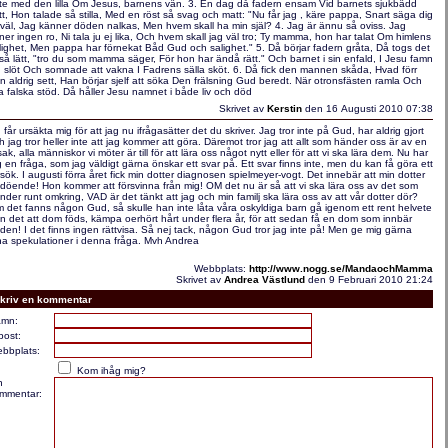
lte med den lilla Om Jesus, barnens vän. 3. En dag då fadern ensam Vid barnets sjukbädd
tt, Hon talade så stilla, Med en röst så svag och matt: "Nu får jag , käre pappa, Snart säga dig
rväl, Jag känner döden nalkas, Men hvem skall ha min själ? 4. Jag är ännu så oviss. Jag
nner ingen ro, Ni tala ju ej lika, Och hvem skall jag väl tro; Ty mamma, hon har talat Om himlens
lighet, Men pappa har förnekat Båd Gud och salighet." 5. Då börjar fadern gråta, Då togs det
 så lätt, "tro du som mamma säger, För hon har ändå rätt." Och barnet i sin enfald, I Jesu famn
g slöt Och somnade att vakna I Fadrens sälla sköt. 6. Då fick den mannen skåda, Hvad förr
n aldrig sett, Han börjar sjelf att söka Den frälsning Gud beredt. När otronsfästen ramla Och
la falska stöd. Då håller Jesu namnet i både liv och död
Skrivet av
Kerstin
den 16 Augusti 2010 07:38
 får ursäkta mig för att jag nu ifrågasätter det du skriver. Jag tror inte på Gud, har aldrig gjort
h jag tror heller inte att jag kommer att göra. Däremot tror jag att allt som händer oss är av en
sak, alla människor vi möter är till för att lära oss något nytt eller för att vi ska lära dem. Nu har
g en fråga, som jag väldigt gärna önskar ett svar på. Ett svar finns inte, men du kan få göra ett
rsök. I augusti förra året fick min dotter diagnosen spielmeyer-vogt. Det innebär att min dotter
 döende! Hon kommer att försvinna från mig! OM det nu är så att vi ska lära oss av det som
nder runt omkring, VAD är det tänkt att jag och min familj ska lära oss av att vår dotter dör?
 det fanns någon Gud, så skulle han inte låta våra oskyldiga barn gå igenom ett rent helvete
ån det att dom föds, kämpa oerhört hårt under flera år, för att sedan få en dom som innbär
den! I det finns ingen rättvisa. Så nej tack, någon Gud tror jag inte på! Men ge mig gärna
na spekulationer i denna fråga. Mvh Andrea
Webbplats:
http://www.nogg.se/MandaochMamma
Skrivet av
Andrea Västlund
den 9 Februari 2010 21:24
kriv en kommentar
mn:
post:
bbplats:
Kom ihåg mig?
n
mmentar: