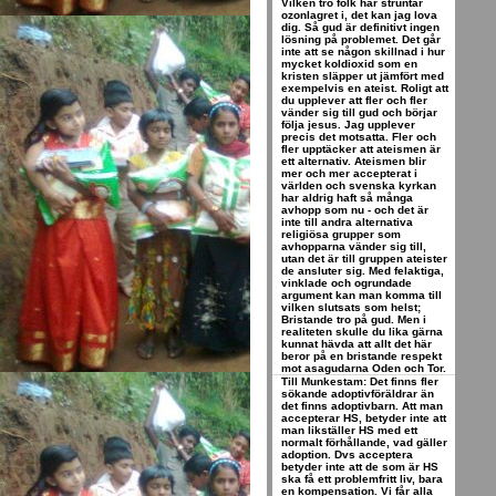
Vilken tro folk har struntar
ozonlagret i, det kan jag lova
dig. Så gud är definitivt ingen
lösning på problemet. Det går
inte att se någon skillnad i hur
mycket koldioxid som en
kristen släpper ut jämfört med
exempelvis en ateist. Roligt att
du upplever att fler och fler
vänder sig till gud och börjar
följa jesus. Jag upplever
precis det motsatta. Fler och
fler upptäcker att ateismen är
ett alternativ. Ateismen blir
mer och mer accepterat i
världen och svenska kyrkan
har aldrig haft så många
avhopp som nu - och det är
inte till andra alternativa
religiösa grupper som
avhopparna vänder sig till,
utan det är till gruppen ateister
de ansluter sig. Med felaktiga,
vinklade och ogrundade
argument kan man komma till
vilken slutsats som helst;
Bristande tro på gud. Men i
realiteten skulle du lika gärna
kunnat hävda att allt det här
beror på en bristande respekt
mot asagudarna Oden och Tor.
Till Munkestam: Det finns fler
sökande adoptivföräldrar än
det finns adoptivbarn. Att man
accepterar HS, betyder inte att
man likställer HS med ett
normalt förhållande, vad gäller
adoption. Dvs acceptera
betyder inte att de som är HS
ska få ett problemfritt liv, bara
en kompensation. Vi får alla