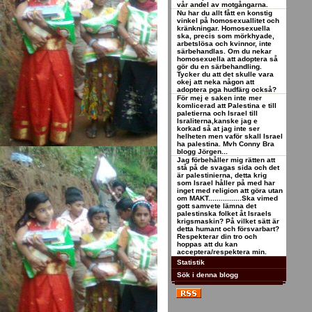
vår andel av motgångarna.
Nu har du allt fått en konstig
vinkel på homosexuallitet och
kränkningar. Homosexuella
ska, precis som mörkhyade,
arbetslösa och kvinnor, inte
särbehandlas. Om du nekar
homosexuella att adoptera så
gör du en särbehandling.
Tycker du att det skulle vara
okej att neka någon att
adoptera pga hudfärg också?
För mej e saken inte mer
komlicerad att Palestina e till
paletierna och Israel till
Israliterna,kanske jag e
korkad så at jag inte ser
helheten men vaför skall Israel
ha palestina. Mvh Conny Bra
blogg Jörgen...
Jag förbehåller mig rätten att
stå på de svagas sida och det
är palestinierna, detta krig
som Israel håller på med har
inget med religion att göra utan
om MAKT................Ska vimed
gott samvete lämna det
palestinska folket åt Israels
krigsmaskin? På vilket sätt är
detta humant och försvarbart?
Respekterar din tro och
hoppas att du kan
acceptera/respektera min.
Statistik
Sök i denna blogg