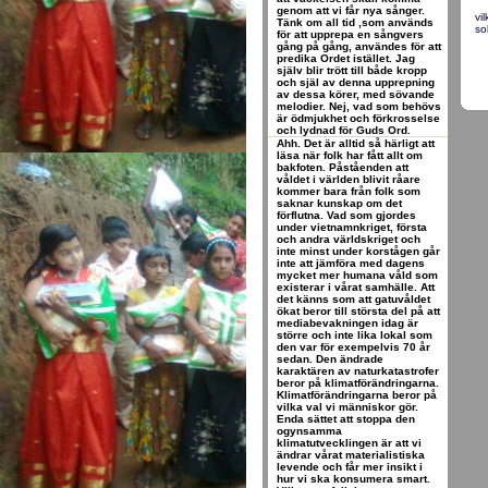
genom att vi får nya sånger.
vi
Tänk om all tid ,som används
so
för att upprepa en sångvers
gång på gång, användes för att
predika Ordet istället. Jag
själv blir trött till både kropp
och själ av denna upprepning
av dessa körer, med sövande
melodier. Nej, vad som behövs
är ödmjukhet och förkrosselse
och lydnad för Guds Ord.
Ahh. Det är alltid så härligt att
läsa när folk har fått allt om
bakfoten. Påståenden att
våldet i världen blivit råare
kommer bara från folk som
saknar kunskap om det
förflutna. Vad som gjordes
under vietnamnkriget, första
och andra världskriget och
inte minst under korstågen går
inte att jämföra med dagens
mycket mer humana våld som
existerar i vårat samhälle. Att
det känns som att gatuvåldet
ökat beror till största del på att
mediabevakningen idag är
större och inte lika lokal som
den var för exempelvis 70 år
sedan. Den ändrade
karaktären av naturkatastrofer
beror på klimatförändringarna.
Klimatförändringarna beror på
vilka val vi människor gör.
Enda sättet att stoppa den
ogynsamma
klimatutvecklingen är att vi
ändrar vårat materialistiska
levende och får mer insikt i
hur vi ska konsumera smart.