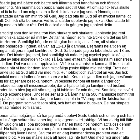
örjade jag må bättre och bättre och läkarna stod handfallna och förstod
ngenting. Min mamma och pappa hade sagt till Gud. Att om jag fick leva skulle
ud få ta hand om mig resten a livet. I skolan var jag sedan frimodig och
erättade gärna om min tro på Gud. Jag bad ofta till Gud på ett mycket barnsligt
tt. Och fick ofta bönesvar. Vid tio års ålder upplevde jag t.ex att Gud talade till
ig med en hörbar röst. Det är också enda gången jag upplevt detta.
amtidigt som den kristna tron blev starkare och starkare. Upplevde jag rent
emoniska attacker på mitt liv. Det fanns någon som inte tyckte om det jag fått
rån Herren. Samtidigt började en längtan hos mig att ta form, att starta ett
issionsarbete i Indien, då var jag 12-13 år gammal. Det fanns hela tiden en
ängtan att göra något konktret för Gud. Så började jag på bibelskola vid 18 års
lder. Det trivdes jag med, fast samtidigt så mådde jag mycket psykiskt dåligt. I
lutet av bibelskoletiden fick jag så åka med ett team på min första missionsresa
ill Indien. Det var en stor upplevelse. Vi fick se människor komma till tro och bli
elade när vi bad för dem. Men mitt dåliga psyke följde mig ständigt. Trots det
ärkte jag att Gud alltid var med mig. Hur jobbigt och svårt det än var. Jag fick
ontakt med en Indier där nere som var från Kerala i sydindien och jag bestämde
ig för att senare besöka honom. Vi besökte honom ett flertal gånger och
tartade så upp ett missionsarbete, där vi hjälpte fattiga familjer med bistånd.
nder tiden blev jag allt sämre, jag åt tabletter för min ångest. Samtidigt som vårt
rbete expanderade. Under de senaste två åren har ca 500 människor kommit till
ro på Jesus i vårt arbete. Jag har kunnat spela in TV-program för kristna kanal
0. De program som varit som bäst, och haft ett starkt budskap. De har skapats
är jag mådde som sämst.
enom alla motgångar så har jag ändå upplevt Guds kärlek och omsorg och han
ar i många svåra situationer tagit mig egenom det jobbiga. Vi har aldrig fått löfte
rån Gud om att slippa problem men vi har en hjälp hos honom att ta oss genom
et. Nu håller jag på att dra ner på min medicinering och upplever hur Gud
jälper mig även i detta. Jag tror att en dag kommer dessa problem vara ett
inne blott. Men jag måste säga att hade jag inte haft Gud med mig under alla