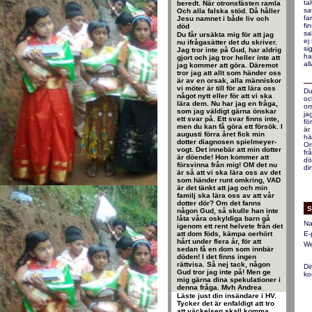
ta
beredt. När otronsfästen ramla
sa
Och alla falska stöd. Då håller
fa
Jesu namnet i både liv och
fi
död
sa
Du får ursäkta mig för att jag
ej
nu ifrågasätter det du skriver.
si
Jag tror inte på Gud, har aldrig
ha
gjort och jag tror heller inte att
al
jag kommer att göra. Däremot
tror jag att allt som händer oss
är av en orsak, alla människor
vi möter är till för att lära oss
Du
något nytt eller för att vi ska
oc
lära dem. Nu har jag en fråga,
or
som jag väldigt gärna önskar
ja
ett svar på. Ett svar finns inte,
fö
men du kan få göra ett försök. I
är
augusti förra året fick min
hä
dotter diagnosen spielmeyer-
Om
vogt. Det innebär att min dotter
fr
är döende! Hon kommer att
dö
försvinna från mig! OM det nu
di
är så att vi ska lära oss av det
som händer runt omkring, VAD
är det tänkt att jag och min
familj ska lära oss av att vår
dotter dör? Om det fanns
S
någon Gud, så skulle han inte
låta våra oskyldiga barn gå
Na
igenom ett rent helvete från det
att dom föds, kämpa oerhört
E-
hårt under flera år, för att
We
sedan få en dom som innbär
döden! I det finns ingen
rättvisa. Så nej tack, någon
Di
Gud tror jag inte på! Men ge
ko
mig gärna dina spekulationer i
denna fråga. Mvh Andrea
Läste just din insändare i HV.
Tycker det är enfaldigt att tro
att väckelsen skall komma