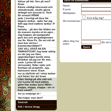
Skriv en kommentar
hälsar på här. Ses på ons!!
Kram
Namn:
Känns väldigt intressant och
E-post:
stimulerande, skulle gärna
deltagit och lyssnat in. Tack
Webbplats:
för senast! KRAM
Kom ihåg mig?
jadu :) trevligt att läsa lite
dagens tankar.. ajälv har jag
Din kommentar:
fullt upp med nattens tankar :P
Puss
hahaha... på den här bilden ser
du snarare mysko ut än agro...
Jag hoppas att sjungandet
gick bra och att gudstjänsten
var fin. Klem Ps. Du vet väl att
vilken färg har
(för att 
man kan skriva i
solen:
kommentarsfältet??
JAG VILL OSSÅ HA EN
TAMAGOTCHI!! Jag hade aldrig
en när jag var liten,
uppenbarligen tyckte mina
föräldrar att jag var för stor...
suck. Lycka till med
skrivandet. Sitter själv och
finslipar på projektet...typ,
halvsover mest. Kram
ser ju idylliskt ut! i mina tankar
och böner bor du! kram
Låter härligt på alla sätt och
vis! Lycka till med jobbet,
glöm inte andas bara! Målet -
slappa, slappa, slappa - ser vi
fram emot!!!
ser ju snajsiga ut !
Vart köper man den?
Statistik
Sök i denna blogg