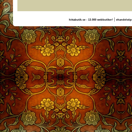
|
hittabutik.se - 13.000 webbutiker!
ehandelstip
(c) 2011, nogg.se & Anna Söderhjelm