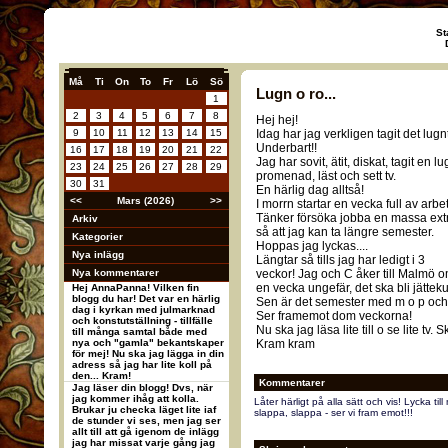
St
Må
Ti
On
To
Fr
Lö
Sö
Lugn o ro...
1
2
3
4
5
6
7
8
Hej hej!
9
10
11
12
13
14
15
Idag har jag verkligen tagit det lugnt
Underbart!!
16
17
18
19
20
21
22
Jag har sovit, ätit, diskat, tagit en l
23
24
25
26
27
28
29
promenad, läst och sett tv.
30
31
En härlig dag alltså!
<<
Mars (2026)
>>
I morrn startar en vecka full av arbe
Tänker försöka jobba en massa ext
Arkiv
så att jag kan ta längre semester.
Kategorier
Hoppas jag lyckas....
Nya inlägg
Längtar så tills jag har ledigt i 3
Nya kommentarer
veckor! Jag och C åker till Malmö 
en vecka ungefär, det ska bli jätteku
Hej AnnaPanna! Vilken fin
blogg du har! Det var en härlig
Sen är det semester med m o p och
dag i kyrkan med julmarknad
Ser framemot dom veckorna!
och konstutställning - tillfälle
Nu ska jag läsa lite till o se lite tv. 
till många samtal både med
nya och "gamla" bekantskaper
Kram kram
för mej! Nu ska jag lägga in din
adress så jag har lite koll på
den... Kram!
Kommentarer
Jag läser din blogg! Dvs, när
jag kommer ihåg att kolla.
Låter härligt på alla sätt och vis! Lycka ti
Brukar ju checka läget lite iaf
slappa, slappa - ser vi fram emot!!!
de stunder vi ses, men jag ser
allt till att gå igenom de inlägg
jag har missat varje gång jag