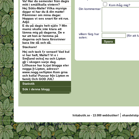
Va! Har du semester från dagis
mitt i smällkalla vintern?
Kom ihåg mig?
Hej Sötis-Malte! Vilka mysiga
Din kommentar:
dagar ni har du & din matte!
Påminner om mina dagar.
Hoppas vi ses snart för ett rus.
Adjö
E du på dagis helt själv ? Min
mamz skulle inte klara att
lämna mig på dagarna. De e
vilken färg har
(för att 
tur att hon är hemma på
solen:
dagarna och bara försvinner
bara lite då och då.
Stackare!
Hej och tack f;r senast! Vad kul
vi har haft, Malte!! Vi e i
Sm[land ocks[ nu och Lipton
g[r i skogen varje dag.
Lillhusse har b;rjat blogga eler
nogga [t Lipton, adress>
www.nogg.se/lipton Kom grna
och kolla! Pussar fr[n Lipton m
familj Och GOD JUL!
Statistik
Sök i denna blogg
|
hittabutik.se - 13.000 webbutiker!
ehandelstip
(c) 2011, nogg.se & Malte Ådinsson