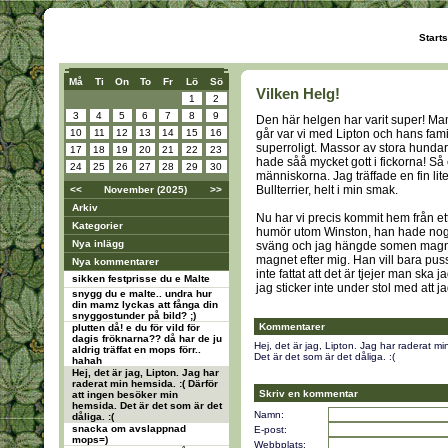
Start
Må
Ti
On
To
Fr
Lö
Sö
Vilken Helg!
1
2
3
4
5
6
7
8
9
Den här helgen har varit super! Ma
10
11
12
13
14
15
16
går var vi med Lipton och hans fami
superroligt. Massor av stora hunda
17
18
19
20
21
22
23
hade såå mycket gott i fickorna! S
24
25
26
27
28
29
30
människorna. Jag träffade en fin lite
Bullterrier, helt i min smak.
<<
November (2025)
>>
Arkiv
Nu har vi precis kommit hem från et
Kategorier
humör utom Winston, han hade nog va
Nya inlägg
sväng och jag hängde somen magne
magnet efter mig. Han vill bara puss
Nya kommentarer
inte fattat att det är tjejer man ska 
sikken festprisse du e Malte
jag sticker inte under stol med att jag
snygg du e malte.. undra hur
din mamz lyckas att fånga din
snyggostunder på bild? ;)
Kommentarer
plutten då! e du för vild för
dagis fröknarna?? då har de ju
Hej, det är jag, Lipton. Jag har raderat m
aldrig träffat en mops förr..
Det är det som är det dåliga. :(
hahah
Hej, det är jag, Lipton. Jag har
raderat min hemsida. :( Därför
Skriv en kommentar
att ingen besöker min
hemsida. Det är det som är det
Namn:
dåliga. :(
snacka om avslappnad
E-post:
mops=)
Webbplats: