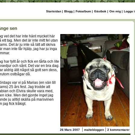
Startsidan
|
Blogg
|
Fotoalbum
|
Gästbok
|
Om mig
|
Logga i
änge sen
ag vet det har inte hänt mycket här
 ett tag. Men det är inte mitt fel utan
ms. Det är ju inte så lätt att skriva
är man inte får hjälp, jag har ju inga
ummar.
g har fyllt år och fick en tårta och lite
osedjur och sånt. Det var en bra dag.
ar aldrig ätit något så gott sen dess,
örutom ostbågar då.
lördags var vi på Marias (en vän till
ams) 25 års fest. Jag trodde att
abian och Elvira skulle vara med,
en icke. Men det gjorde inget jag
unde ju alltid skälla på marsvinen
 jag fick tråkigt.
|
|
26 Mars 2007
maltebloggen
2 kommentarer