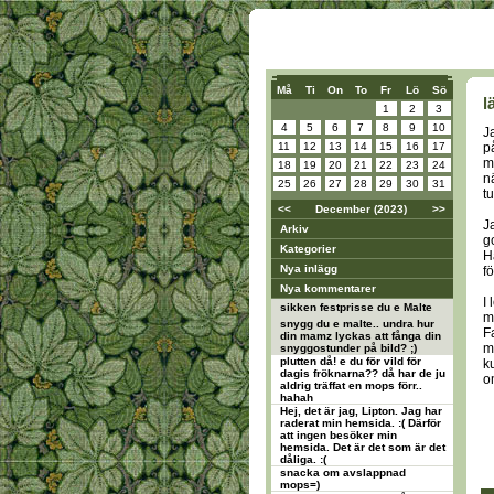
Må
Ti
On
To
Fr
Lö
Sö
l
1
2
3
4
5
6
7
8
9
10
J
11
12
13
14
15
16
17
på
ma
18
19
20
21
22
23
24
n
25
26
27
28
29
30
31
t
<<
December (2023)
>>
Ja
Arkiv
g
Kategorier
H
Nya inlägg
f
Nya kommentarer
I 
sikken festprisse du e Malte
m
snygg du e malte.. undra hur
F
din mamz lyckas att fånga din
m
snyggostunder på bild? ;)
plutten då! e du för vild för
k
dagis fröknarna?? då har de ju
om
aldrig träffat en mops förr..
hahah
Hej, det är jag, Lipton. Jag har
raderat min hemsida. :( Därför
att ingen besöker min
hemsida. Det är det som är det
dåliga. :(
snacka om avslappnad
mops=)