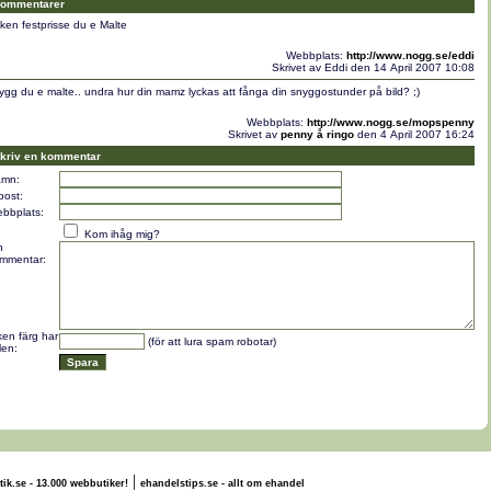
ommentarer
kken festprisse du e Malte
Webbplats:
http://www.nogg.se/eddi
Skrivet av Eddi den 14 April 2007 10:08
ygg du e malte.. undra hur din mamz lyckas att fånga din snyggostunder på bild? ;)
Webbplats:
http://www.nogg.se/mopspenny
Skrivet av
penny å ringo
den 4 April 2007 16:24
kriv en kommentar
mn:
post:
bbplats:
Kom ihåg mig?
n
mmentar:
lken färg har
(för att lura spam robotar)
len:
|
tik.se - 13.000 webbutiker!
ehandelstips.se - allt om ehandel