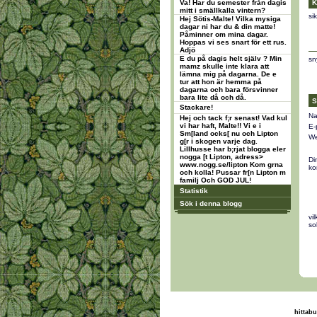
Va! Har du semester från dagis
K
mitt i smällkalla vintern?
si
Hej Sötis-Malte! Vilka mysiga
dagar ni har du & din matte!
Påminner om mina dagar.
Hoppas vi ses snart för ett rus.
Adjö
E du på dagis helt själv ? Min
sn
mamz skulle inte klara att
lämna mig på dagarna. De e
tur att hon är hemma på
dagarna och bara försvinner
bara lite då och då.
S
Stackare!
Na
Hej och tack f;r senast! Vad kul
vi har haft, Malte!! Vi e i
E-
Sm[land ocks[ nu och Lipton
We
g[r i skogen varje dag.
Lillhusse har b;rjat blogga eler
nogga [t Lipton, adress>
Di
www.nogg.se/lipton Kom grna
ko
och kolla! Pussar fr[n Lipton m
familj Och GOD JUL!
Statistik
Sök i denna blogg
vi
so
hittabu