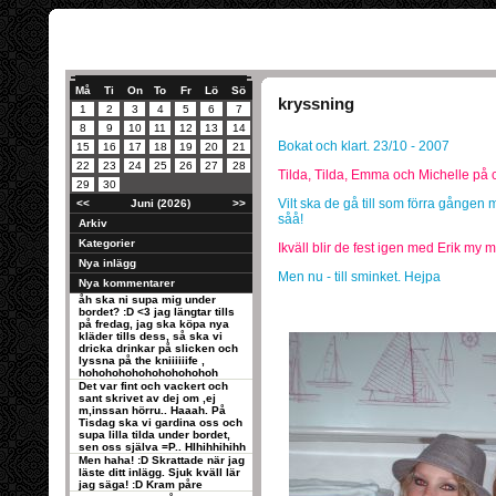
Må
Ti
On
To
Fr
Lö
Sö
kryssning
1
2
3
4
5
6
7
8
9
10
11
12
13
14
Bokat och klart. 23/10 - 2007
15
16
17
18
19
20
21
22
23
24
25
26
27
28
Tilda, Tilda, Emma och Michelle på c
29
30
Vilt ska de gå till som förra gången
<<
Juni (2026)
>>
såå!
Arkiv
Kategorier
Ikväll blir de fest igen med Erik my 
Nya inlägg
Men nu - till sminket. Hejpa
Nya kommentarer
åh ska ni supa mig under
bordet? :D <3 jag längtar tills
på fredag, jag ska köpa nya
kläder tills dess, så ska vi
dricka drinkar på slicken och
lyssna på the kniiiiiife ,
hohohohohohohohohohoh
Det var fint och vackert och
sant skrivet av dej om ,ej
m,inssan hörru.. Haaah. På
Tisdag ska vi gardina oss och
supa lilla tilda under bordet,
sen oss själva =P.. HIhihhihihh
Men haha! :D Skrattade när jag
läste ditt inlägg. Sjuk kväll lär
jag säga! :D Kram påre