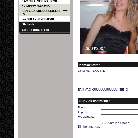
JAG SKA MED PÅ BIO!!
Ja MINST SAGT!:D
FAN VAD KUUUUUUUUUUL!!!!!!!
:D
jag vill se brunhåret!!
Statistik
Sök i denna blogg
Kommentarer
Ja MINST SAGT!:D
FAN VAD KUUUUUUUUUUL!!!!!!! :D
Skriv en kommentar
Namn:
E-post:
Webbplats:
Kom ihåg mig?
Din kommentar: