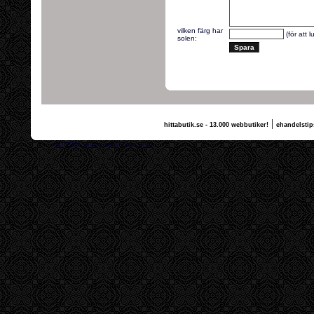
vilken färg har
(för att 
solen:
|
hittabutik.se - 13.000 webbutiker!
ehandelstip
(c) 2011, nogg.se & Tilda vettu