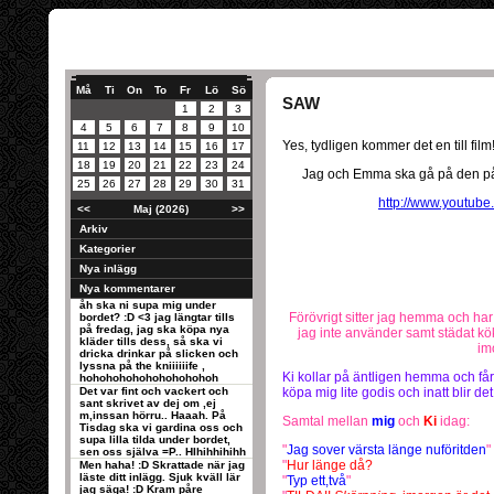
Må
Ti
On
To
Fr
Lö
Sö
SAW
1
2
3
4
5
6
7
8
9
10
Yes, tydligen kommer det en till film
11
12
13
14
15
16
17
18
19
20
21
22
23
24
Jag och Emma ska gå på den på
25
26
27
28
29
30
31
http://www.youtu
<<
Maj (2026)
>>
Arkiv
Kategorier
Nya inlägg
Nya kommentarer
åh ska ni supa mig under
Förövrigt sitter jag hemma och ha
bordet? :D <3 jag längtar tills
på fredag, jag ska köpa nya
jag inte använder samt städat kö
kläder tills dess, så ska vi
im
dricka drinkar på slicken och
lyssna på the kniiiiiife ,
Ki kollar på äntligen hemma och får 
hohohohohohohohohohoh
Det var fint och vackert och
köpa mig lite godis och inatt blir det
sant skrivet av dej om ,ej
m,inssan hörru.. Haaah. På
Samtal mellan
mig
och
Ki
idag:
Tisdag ska vi gardina oss och
supa lilla tilda under bordet,
"
Jag sover värsta länge nuföritden
"
sen oss själva =P.. HIhihhihihh
"
Hur länge då?
Men haha! :D Skrattade när jag
läste ditt inlägg. Sjuk kväll lär
"
Typ ett,två
"
jag säga! :D Kram påre