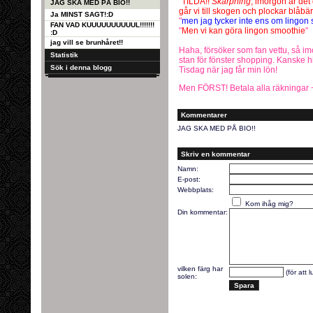
"
TILDA!!
Skärpning
, imorgon är de
JAG SKA MED PÅ BIO!!
går vi till skogen och plockar blåbä
Ja MINST SAGT!:D
"
men jag tycker inte ens om lingon s
FAN VAD KUUUUUUUUUUL!!!!!!!
"
Men vi kan göra lingon smoothie
"
:D
jag vill se brunhåret!!
Haha, försöker som fan vettu, så im
Statistik
stan för fönster shopping. Kanske h
Sök i denna blogg
Tisdag när jag får min lön!
Men FÖRST! Betala alla räkningar +
Kommentarer
JAG SKA MED PÅ BIO!!
Skriv en kommentar
Namn:
E-post:
Webbplats:
Kom ihåg mig?
Din kommentar:
vilken färg har
(för att 
solen: