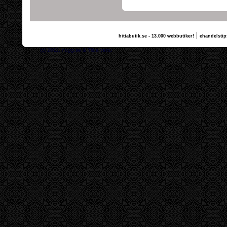
|
hittabutik.se - 13.000 webbutiker!
ehandelstip
(c) 2011, nogg.se & Tilda vettu