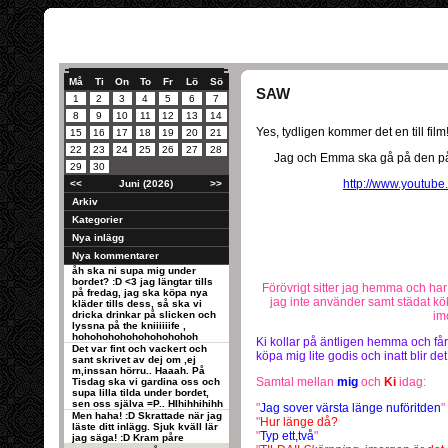
Må
Ti
On
To
Fr
Lö
Sö
SAW
1
2
3
4
5
6
7
8
9
10
11
12
13
14
Yes, tydligen kommer det en till film
15
16
17
18
19
20
21
22
23
24
25
26
27
28
Jag och Emma ska gå på den på
29
30
http://www.youtu
<<
Juni (2026)
>>
Arkiv
Kategorier
Nya inlägg
Nya kommentarer
åh ska ni supa mig under
bordet? :D <3 jag längtar tills
Förövrigt sitter jag hemma och ha
på fredag, jag ska köpa nya
jag inte använder samt städat kö
kläder tills dess, så ska vi
dricka drinkar på slicken och
im
lyssna på the kniiiiiife ,
hohohohohohohohohohoh
Ki kollar på äntligen hemma och får 
Det var fint och vackert och
köpa mig lite godis och inatt blir det
sant skrivet av dej om ,ej
m,inssan hörru.. Haaah. På
Samtal mellan
mig
och
Ki
idag:
Tisdag ska vi gardina oss och
supa lilla tilda under bordet,
sen oss själva =P.. HIhihhihihh
"
Jag sover värsta länge nuföritden
"
Men haha! :D Skrattade när jag
"
Hur länge då?
läste ditt inlägg. Sjuk kväll lär
"
Typ ett,två
"
jag säga! :D Kram påre