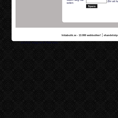
(för att 
solen:
|
hittabutik.se - 13.000 webbutiker!
ehandelstip
(c) 2011, nogg.se & Tilda vettu