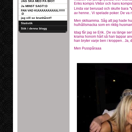
JAG SKA MED PÅ BIO!!
Eriks kompis Viktor och hans kompi
Ja MINST SAGT!:D
Linda var berusad och skulle bara "
FAN VAD KUUUUUUUUUUL!!!!!!!
av henne.. Vi spelade poker. De va rikt
:D
jag vill se brunhåret!!
Men skitsamma. Såg att jag hade hush
Statistik
hulhållsmacka som en riktig husman!
Sök i denna blogg
Idag får jag se Erik.. De va länge se
krama honom hårt så han tappar an
han bryter varje ben i kroppen.. Ja, 
Men Pusspåraaa