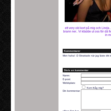
ett very old kort på mig och Linda.
brann ner.. Vi klädde ut oss för då f
in m
Kommentarer
Men haha! :D Skrattade när jag läste ditt i
Skriv en kommentar
Namn:
E-post:
Webbplats:
Kom ihåg mig?
Din kommentar:
vilken färg har