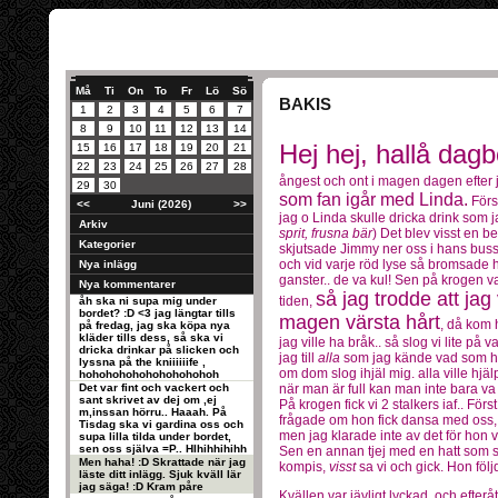
Må
Ti
On
To
Fr
Lö
Sö
BAKIS
1
2
3
4
5
6
7
8
9
10
11
12
13
14
Hej hej, hallå dag
15
16
17
18
19
20
21
22
23
24
25
26
27
28
ångest och ont i magen dagen efter j
29
30
som fan igår med Linda.
Förs
<<
Juni (2026)
>>
jag o Linda skulle dricka drink som j
Arkiv
sprit, frusna bär
) Det blev visst en 
Kategorier
skjutsade Jimmy ner oss i hans buss t
och vid varje röd lyse så bromsade 
Nya inlägg
ganster.. de va kul! Sen på krogen v
Nya kommentarer
så jag trodde att ja
tiden,
åh ska ni supa mig under
bordet? :D <3 jag längtar tills
magen värsta hårt
, då kom 
på fredag, jag ska köpa nya
kläder tills dess, så ska vi
jag ville ha bråk.. så slog vi lite på
dricka drinkar på slicken och
jag till
alla
som jag kände vad som h
lyssna på the kniiiiiife ,
om dom slog ihjäl mig. alla ville hjä
hohohohohohohohohohoh
Det var fint och vackert och
när man är full kan man inte bara va t
sant skrivet av dej om ,ej
På krogen fick vi 2 stalkers iaf.. Förs
m,inssan hörru.. Haaah. På
frågade om hon fick dansa med oss, s
Tisdag ska vi gardina oss och
men jag klarade inte av det för hon v
supa lilla tilda under bordet,
sen oss själva =P.. HIhihhihihh
Sen en annan tjej med en hatt som s
Men haha! :D Skrattade när jag
kompis,
visst
sa vi och gick. Hon följd
läste ditt inlägg. Sjuk kväll lär
jag säga! :D Kram påre
Kvällen var jävligt lyckad, och efteråt