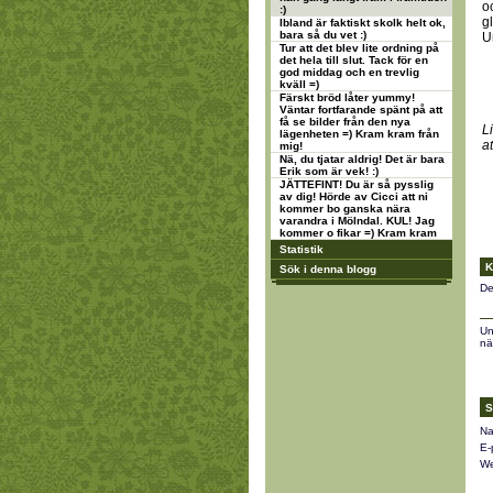
o
:)
g
Ibland är faktiskt skolk helt ok,
bara så du vet :)
U
Tur att det blev lite ordning på
det hela till slut. Tack för en
god middag och en trevlig
kväll =)
Färskt bröd låter yummy!
Väntar fortfarande spänt på att
få se bilder från den nya
L
lägenheten =) Kram kram från
a
mig!
Nä, du tjatar aldrig! Det är bara
Erik som är vek! :)
JÄTTEFINT! Du är så pysslig
av dig! Hörde av Cicci att ni
kommer bo ganska nära
varandra i Mölndal. KUL! Jag
kommer o fikar =) Kram kram
Statistik
K
Sök i denna blogg
De
Un
nä
S
Na
E-
We