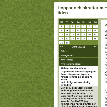
Hoppar och skrattar mes
tiden
Må
Ti
On
To
Fr
Lö
Sö
P
1
2
3
4
5
6
7
8
9
10
11
12
13
14
I
15
16
17
18
19
20
21
V
t
22
23
24
25
26
27
28
n
29
30
s
<<
Juni (2026)
>>
a
Arkiv
ax
D
Kategorier
o
Nya inlägg
h
Nya kommentarer
o
Wohoo, då ska vi leka! :)
m
o
Lägenheten ser verkligen jätte
fin ut! Hoppas att jag snart
d
hinner komma på besök =)
m
Kram
m
Vad härligt att vara färdig
flyttad! :)
Den är ju dessutom väldigt
svår att gömma över huvud
A
taget när den är igång... :)
C
Underbart! Och just det, min
fl
damsugare är utlånad till en
kompis. Det MÅSTE jag
a
komma ihåg när jag flyttar sen
ti
nån gång långt fram i framtiden