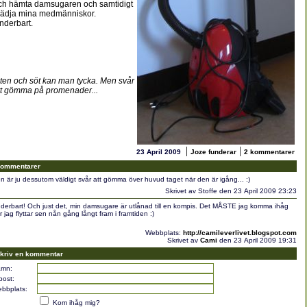
ch hämta damsugaren och samtidigt
lädja mina medmänniskor.
nderbart.
iten och söt kan man tycka. Men svår
tt gömma på promenader...
|
|
23 April 2009
Joze funderar
2 kommentarer
ommentarer
n är ju dessutom väldigt svår att gömma över huvud taget när den är igång... :)
Skrivet av Stoffe den 23 April 2009 23:23
derbart! Och just det, min damsugare är utlånad till en kompis. Det MÅSTE jag komma ihåg
r jag flyttar sen nån gång långt fram i framtiden :)
Webbplats:
http://camileverlivet.blogspot.com
Skrivet av
Cami
den 23 April 2009 19:31
kriv en kommentar
mn:
post:
bbplats:
Kom ihåg mig?