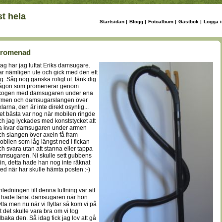
t hela
Startsidan
|
Blogg
|
Fotoalbum
|
Gästbok
|
Logga i
romenad
dag har jag luftat Eriks damsugare.
ar nämligen ute och gick med den ett
ag. Såg nog ganska roligt ut. tänk dig
ågon som promenerar genom
kogen med damsugaren under ena
rmen och damsugarslangen över
larna, den är inte direkt osynlig...
et bästa var nog när mobilen ringde
ch jag lyckades med konststycket att
a kvar damsugaren under armen
ch slangen över axeln få fram
obilen som låg längst ned i fickan
ch svara utan att stanna eller tappa
amsugaren. Ni skulle sett gubbens
in, detta hade han nog inte räknat
ed när har skulle hämta posten :-)
nledningen till denna luftning var att
 hade lånat damsugaren när hon
ytta men nu när vi flyttar så kom vi på
tt det skulle vara bra om vi tog
llbaka den. Så idag fick jag lov att gå