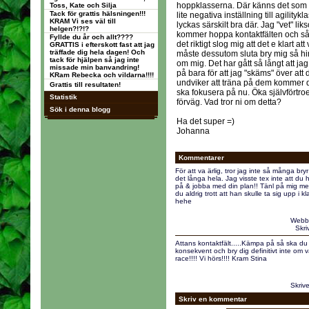
hoppklasserna. Där känns det som om
Toss, Kate och Silja
Tack för grattis hälsningen!!!
lite negativa inställning till agilitykl
KRAM Vi ses väl till
lyckas särskilt bra där. Jag "vet" li
helgen?!?!?
kommer hoppa kontaktfälten och så.
Fyllde du år och allt????
det riktigt slog mig att det e klart at
GRATTIS i efterskott fast att jag
träffade dig hela dagen! Och
måste dessutom sluta bry mig så h
tack för hjälpen så jag inte
om mig. Det har gått så långt att jag
missade min banvandring!
på bara för att jag "skäms" över att 
KRam Rebecka och vildarna!!!!
undviker att träna på dem kommer dem
Grattis till resultaten!
ska fokusera på nu. Öka självförtroe
Statistik
förväg. Vad tror ni om detta?
Sök i denna blogg
Ha det super =)
Johanna
Kommentarer
För att va ärlig, tror jag inte så många br
det långa hela. Jag visste tex inte att du
på & jobba med din plan!! Tänl på mig m
du aldrig trott att han skulle ta sig upp i k
hehe
Webbp
Skri
Attans kontaktfält.....Kämpa på så ska du 
konsekvent och bry dig definitivt inte om v
race!!!! Vi hörs!!!! Kram Stina
Skrive
Skriv en kommentar