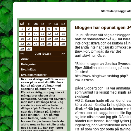
Startsidan
|
Blogg
|
Fot
Må
Ti
On
To
Fr
Lö
Sö
Bloggen har öppnat igen :P
1
2
3
4
5
6
7
8
9
10
11
12
13
14
Ja, nu får man väl säga att bloggen
15
16
17
18
19
20
21
haft lite sommarlov oxå =) Har bara
inte orkat skriva och dessutom så h
22
23
24
25
26
27
28
det ändå inte hänt särskilt mycket 
29
30
Bjuv. Förutom igår, då var det
<<
Juni (2026)
>>
agilitytävling i Oxie.
Arkiv
*Bilden e tagen av Jessica Svensso
Kategorier
Bjuv, Jättefina bilder du tog på oss
Nya inlägg
Jessica!
Nya kommentarer
http://www.blogtown.se/blog.php?
Ni är så duktiga så!! Du är som
id=JezzicaS
cesar på tv med din lilla flock
här på gården ;) Väntar med
Både Sjöberg och Fia var anmälda d
spänning på bilderna =)
som vanligt lite krisigt med skjuts så 
För att va ärlig, tror jag inte så
många bryr sig om dina
skjutsen!
kontaktfält. Kanske för stunden
AG 2: Banan hade ett par klurigheter
men inte i det långa hela. Jag
köra på och försöka få lite glädje oc
visste tex inte att du hade
dåliga kf på Sjöberg förrän du
direkt=/ När jag rastade henne var 
sagt det. Kämpa på & jobba
värma upp och tagga henne lite lägg
med din plan!! Tänl på mig
sig inte alls om vad jag gör. DÅ blir
med Nelson, hade du sett
händer runt henne. Konstigt tycker j
honom förr på banan, hade du
aldrig trott att han skulle ta sig
ingenting, hon var fokuserad och 
upp i klass 3... han rev i stort
lite så som hon gör borta på tävling
sett alla hopphinder på