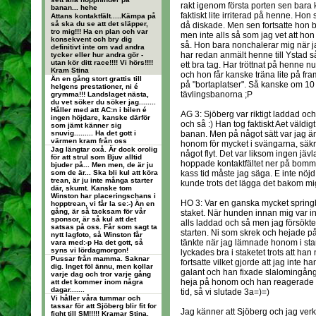
rakt igenom första porten sen bara 
banan... hehe
faktiskt lite irriterad på henne. Hon
Attans kontaktfält.....Kämpa på
så ska du se att det släpper,
då diskade. Men sen fortsatte hon b
tro mig!!! Ha en plan och var
men inte alls så som jag vet att hon
konsekvent och bry dig
så. Hon bara nonchalerar mig när jag
definitivt inte om vad andra
har redan anmält henne till Ystad s
tycker eller hur andra gör -
utan kör ditt race!!!! Vi hörs!!!!
ett bra tag. Har tröttnat på henne n
Kram Stina
och hon får kanske träna lite på fr
Än en gång stort grattis till
på "bortaplatser". Så kanske om 10
helgens prestationer, ni é
tävlingsbanorna ;P
grymma!!! Landslaget nästa,
du vet söker du söker jag........
Håller med att AC:n i bilen é
AG 3: Sjöberg var riktigt laddad o
ingen höjdare, kanske därför
och så :) Han tog faktiskt Aet väldig
som jämt känner sig
snuvig......... Ha det gott i
banan. Men på något sätt var jag ä
värmen kram från oss
honom för mycket i svängarna, säkra
Jag längtar oxå. Är dock orolig
något flyt. Det var liksom ingen jä
för att strul som Bjuv alltid
hoppade kontaktfältet ner på bomm
bjuder på... Men men, de är ju
som de är... Ska bli kul att köra
kass tid måste jag säga. E inte nöjd 
trean, är ju inte många starter
kunde trots det lägga det bakom mi
där, skumt. Kanske tom
Winston har placeringschans i
HO 3: Var en ganska mycket springban
hopptrean, vi får la se:-) Än en
gång, är så tacksam för vår
staket. När hunden innan mig var inn
sponsor, är så kul att det
alls laddad och så men jag försökte v
satsas på oss. Får som sagt ta
starten. Ni som skrek och hejade på
nytt lagfoto, så Winston får
tänkte när jag lämnade honom i start
vara med:-p Ha det gott, så
syns vi lördagmorgon!
lyckades bra i staketet trots att ha
Pussar från mamma. Saknar
fortsatte vilket gjorde att jag inte
dig. Inget föl ännu, men kollar
galant och han fixade slalomingång
varje dag och tror varje gång
heja på honom och han reagerade br
att det kommer inom några
dagar.......
tid, så vi slutade 3a=)=)
Vi håller våra tummar och
tassar för att Sjöberg blir fit for
Jag känner att Sjöberg och jag verklig
fight till SM!!!!! Kramar Stina,