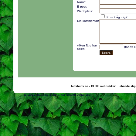
Namn:
E-post:
Webbplats:
Kom ihåg mig?
Din kommentar:
vilken färg har
(för att 
solen:
|
hittabutik.se - 13.000 webbutiker!
ehandelstip
(c) 2011, nogg.se & Johanna Nilsson Johansson