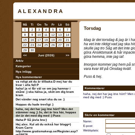
A L E X A N D R A
Må
Ti
On
To
Fr
Lö
Sö
Torsdag
1
2
3
4
5
6
7
8
9
10
11
12
13
14
Idag är det torsdag & jag är i ha
15
16
17
18
19
20
21
ha vet inte riktigt vad jag ska hit
22
23
24
25
26
27
28
skulle jag tro Såg att det inte gi
29
30
göra Ansiktsmask & hår inpackning
<<
Juni (2026)
>>
göra hemma, inte jag iaf.
Arkiv
Imorgon kommer jag hem på snab
Kategorier
vara kvar till på Onsdag kväll.
Nya inlägg
Puss & hej.
Nya kommentarer
va roligt att du är tillbaka:D mej har du
kvar i alla fall:P
Kommentarer
haha! ja vi får väl se om jag hamnar i
skåne ;) ska hälsa ja, sköt om dig kram
haha, nej det har jag itne hört? Men 
kram
med dig med :) Puss
Det vänder nog snart ska du se :)
Hoppas du hade trevligt :)
haha, nej det har jag itne hört? Men det
stämmer nog ;) Jo, det är bra här, hoppas
Skriv en kommentar
det är det med dig med :) Puss
Haha:P Så jävla bra:)
Namn:
Hej alex. Kul att du också har blogg=)
E-post:
Kram Carro
Webbplats:
http://www.gratismakeup.se/Register.asp?
r=39878