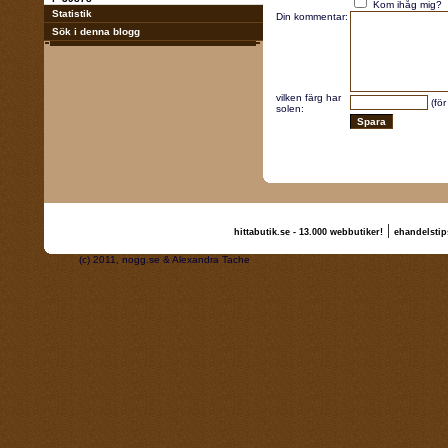
Kom ihåg mig?
Statistik
Din kommentar:
Sök i denna blogg
vilken färg har
(för
solen:
|
hittabutik.se - 13.000 webbutiker!
ehandelstip
(c) 2011, nogg.se & Alexandra Tache