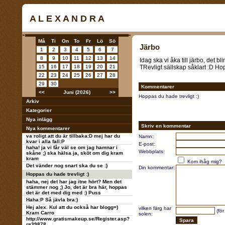
A L E X A N D R A
Må
Ti
On
To
Fr
Lö
Sö
Järbo
1
2
3
4
5
6
7
8
9
10
11
12
13
14
Idag ska vi åka till järbo, det bl
15
16
17
18
19
20
21
TRevligt sällskap såklart :D Hopp
22
23
24
25
26
27
28
29
30
Kommentarer
<<
Juni (2026)
>>
Hoppas du hade trevligt :)
Arkiv
Kategorier
Nya inlägg
Skriv en kommentar
Nya kommentarer
va roligt att du är tillbaka:D mej har du
Namn:
kvar i alla fall:P
E-post:
haha! ja vi får väl se om jag hamnar i
Webbplats:
skåne ;) ska hälsa ja, sköt om dig kram
kram
Kom ihåg mig?
Det vänder nog snart ska du se :)
Din kommentar:
Hoppas du hade trevligt :)
haha, nej det har jag itne hört? Men det
stämmer nog ;) Jo, det är bra här, hoppas
det är det med dig med :) Puss
Haha:P Så jävla bra:)
Hej alex. Kul att du också har blogg=)
vilken färg har
(för
Kram Carro
solen:
http://www.gratismakeup.se/Register.asp?
r=39878