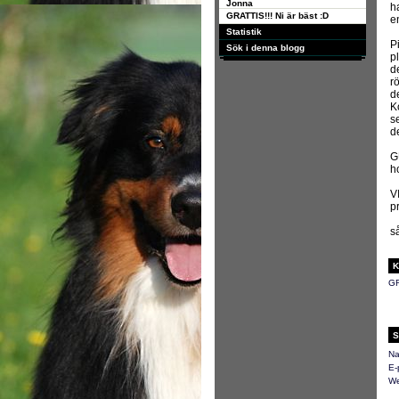
Jonna
ha
GRATTIS!!! Ni är bäst :D
e
Statistik
Pi
Sök i denna blogg
p
d
r
d
K
s
de
G
h
V
pr
så
K
GR
S
Na
E-
We