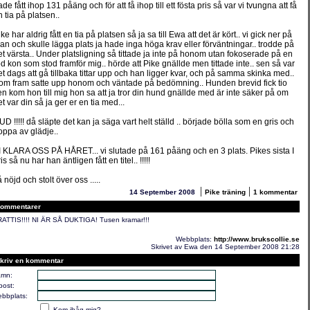
de fått ihop 131 påäng och för att få ihop till ett fösta pris så var vi tvungna att få
n tia på platsen..
ke har aldrig fått en tia på platsen så ja sa till Ewa att det är kört.. vi gick ner på
lan och skulle lägga plats ja hade inga höga krav eller förväntningar.. trodde på
et värsta.. Under platsligning så tittade ja inte på honom utan fokoserade på en
öd kon som stod framför mig.. hörde att Pike gnällde men tittade inte.. sen så var
et dags att gå tillbaka tittar upp och han ligger kvar, och på samma skinka med..
om fram satte upp honom och väntade på bedömning.. Hunden brevid fick tio
en kom hon till mig hon sa att ja tror din hund gnällde med är inte säker på om
t var din så ja ger er en tia med...
UD !!!!! då släpte det kan ja säga vart helt ställd .. började bölla som en gris och
oppa av glädje..
I KLARA OSS PÅ HÅRET... vi slutade på 161 påäng och en 3 plats. Pikes sista I
is så nu har han äntligen fått en titel.. !!!!!
 nöjd och stolt över oss .....
|
|
14 September 2008
Pike träning
1 kommentar
ommentarer
ATTIS!!!! NI ÄR SÅ DUKTIGA! Tusen kramar!!!
Webbplats:
http://www.brukscollie.se
Skrivet av Ewa den 14 September 2008 21:28
kriv en kommentar
mn:
post:
bbplats:
Kom ihåg mig?