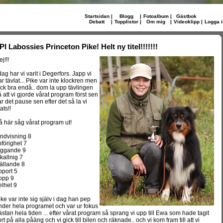
Startsidan
|
Blogg
|
Fotoalbum
|
Gästbok
Debatt
|
Topplistor
|
Om mig
|
Videoklipp
|
Logga i
PI Labossies Princeton Pike! Helt ny titel!!!!!!!
j!!!
dag har vi varit i Degerfors. Japp vi
ar tävlat... Pike var inte klockren men
ick bra endå.. dom la upp tävlingen
å att vi gjorde vårat program först sen
ar det pause sen efter det så la vi
ats!!
å här såg vårat program ut!
andvisning 8
nförighet 7
äggande 9
nkallnig 7
tällande 8
pport 5
opp 9
elhet 9
ike var inte sig själv i dag han pep
nder hela programet och var ur fokus
ästan hela tiden ... efter vårat program så sprang vi upp till Ewa som hade tagit
rt på alla påäng och vi gick till bilen och räknade.. och vi kom fram till att vi