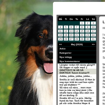
Må
Ti
On
To
Fr
Lö
Sö
L
1
2
3
4
5
6
7
8
9
10
He
11
12
13
14
15
16
17
I 
18
19
20
21
22
23
24
h
25
26
27
28
29
30
31
g
s
<<
Maj (2026)
>>
v
Arkiv
pl
Kategorier
Nya inlägg
S
Nya kommentarer
t
Längtar redan till nästa gång!!!!
li
Då lägger vi spår med :)
GRATTIS!!!! NI ÄR SÅ
l
DUKTIGA! Tusen kramar!!!
i
Jobba, jobba, jobba, jobba...
s
Smilla är oxå däckad :D Hon är
a
nog mer trött än vad hon själv
h
tror på klubben ^^
h
Så nära så nära... men man
kan ju inte va bäst jämt ;) Du
skulle bara våga åka utan oss
P
till en tävling :D
u
Grattis till ert !:a pris. Härlig
n
hund du har. Tack för besöket
på vår sida Annika Hope &
ko