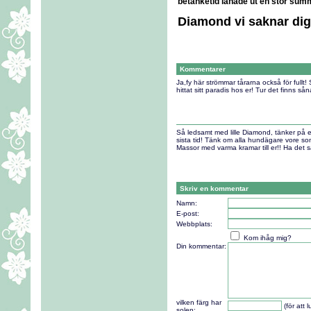
betänketid lånade ut en stor summ
Diamond vi saknar dig
Kommentarer
Ja,fy här strömmar tårarna också för fullt!
hittat sitt paradis hos er! Tur det finns s
Så ledsamt med lille Diamond, tänker på er
sista tid! Tänk om alla hundägare vore som
Massor med varma kramar till er!! Ha det 
Skriv en kommentar
Namn:
E-post:
Webbplats:
Kom ihåg mig?
Din kommentar:
vilken färg har
(för att 
solen: