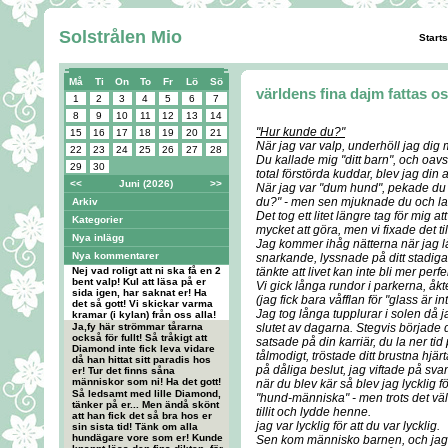
Solstrålen Mio
Start
Må
Ti
On
To
Fr
Lö
Sö
världens fina dajm fattas o
1
2
3
4
5
6
7
8
9
10
11
12
13
14
"Hur kunde du?"
15
16
17
18
19
20
21
När jag var valp, underhöll jag dig 
22
23
24
25
26
27
28
Du kallade mig "ditt barn", och oav
29
30
total förstörda kuddar, blev jag din 
<<
Juni (2026)
>>
När jag var "dum hund", pekade du 
du?" - men sen mjuknade du och l
Arkiv
Det tog ett litet längre tag för mig a
Kategorier
mycket att göra, men vi fixade det 
Nya inlägg
Jag kommer ihåg nätterna när jag låg 
Nya kommentarer
snarkande, lyssnade på ditt stadi
Nej vad roligt att ni ska få en 2
tänkte att livet kan inte bli mer perf
bent valp! Kul att läsa på er
Vi gick långa rundor i parkerna, åkt
sida igen, har saknat er! Ha
(jag fick bara våfflan för "glass är i
det så gott! Vi skickar varma
Jag tog långa tupplurar i solen då
kramar (i kylan) från oss alla!
Ja,fy här strömmar tårarna
slutet av dagarna. Stegvis började
också för fullt! Så tråkigt att
satsade på din karriär, du la ner tid
Diamond inte fick leva vidare
tålmodigt, tröstade ditt brustna hjär
då han hittat sitt paradis hos
på dåliga beslut, jag viftade på s
er! Tur det finns såna
människor som ni! Ha det gott!
när du blev kär så blev jag lycklig f
Så ledsamt med lille Diamond,
"hund-människa" - men trots det vä
tänker på er... Men ändå skönt
tillit och lydde henne.
att han fick det så bra hos er
jag var lycklig för att du var lycklig.
sin sista tid! Tänk om alla
hundägare vore som er! Kunde
Sen kom människo barnen, och jag d