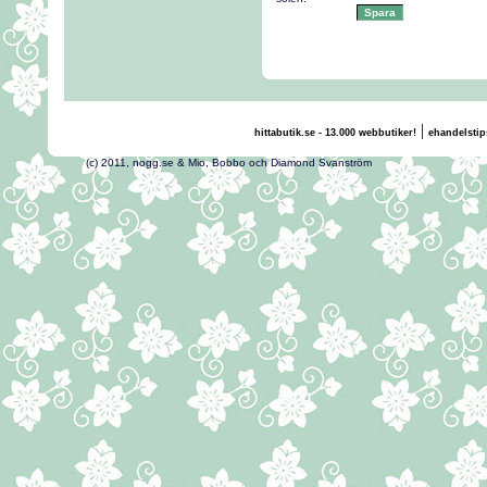
|
hittabutik.se - 13.000 webbutiker!
ehandelstip
(c) 2011, nogg.se & Mio, Bobbo och Diamond Svans