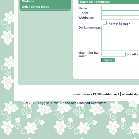
Statistik
Skriv en kommentar
Sök i denna blogg
Namn:
E-post:
Webbplats:
Kom ihåg mig?
Din kommentar:
vilken färg har
(för att 
solen:
|
hittabutik.se - 13.000 webbutiker!
ehandelstip
(c) 2011, nogg.se & Mio, Bobbo och Diamond Svans