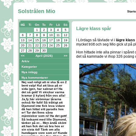
Solstrålen Mio
Start
Må
Ti
On
To
Fr
Lö
Sö
Lägre klass spår
1
2
3
4
5
6
7
8
9
10
11
12
I Lördags så tävlade vi i
lägre klass
13
14
15
16
17
18
19
mycket trött och seg Mio gick ut på pl
20
21
22
23
24
25
26
27
28
29
30
Hon hittade inte alla pinnar i spåret 
<<
April (2026)
>>
det så kammade vi ihop 326 poäng
Arkiv
Kategorier
Nya inlägg
Nya kommentarer
Nej vad roligt att ni ska få en 2
bent valp! Kul att läsa på er
sida igen, har saknat er! Ha
det så gott! Vi skickar varma
kramar (i kylan) från oss alla!
Ja,fy här strömmar tårarna
också för fullt! Så tråkigt att
Diamond inte fick leva vidare
då han hittat sitt paradis hos
er! Tur det finns såna
människor som ni! Ha det gott!
Så ledsamt med lille Diamond,
tänker på er... Men ändå skönt
att han fick det så bra hos er
sin sista tid! Tänk om alla
hundägare vore som er! Kunde