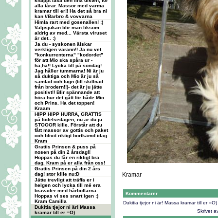
knappt läsa den fina dikten, för
alla tårar. Massor med varma
kramar till er!! Ha det så bra ni
kan //Barbro & vovvarna
Himla rart med gosenallen! :)
Valpsjukan blir man liksom
aldrig av med... Värsta viruset
är det.. :)
Ja du - syskonen älskar
verkligen varann!! Ja nu vet
"konkurrenterna" "kodordet"
för att Mio ska spåra ur -
ha,ha!! Lycka till på söndag!
Jag håller tummarna! Ni är ju
så duktiga och Mio är ju så
samlad och lugn (till skillnad
från brodern!!)- det är ju jätte
positivt!! Blir spännande att
höra hur det gått för både Mio
och Prins. Ha det toppen!
Kraam
HIPP HIPP HURRA, GRATTIS
på födelsedagen, nu är du ju
STOOOR kille. Förstår att du
fått massor av gottis och paket
och blivit riktigt bortkämd idag.
Kram
Grattis Prinsen & puss på
nosen på din 2 årsdag!!
Hoppas du får en riktigt bra
dag. Kram på er alla från oss!
Grattis Prinsen på din 2 års
dag! stor kille nu:D
Kramar
Jätte trevligt att träffa er i
helgen och lycka till mé era
bravader med hårbollarna.
Kommentarer
Hoppas vi ses snart igen :)
Kram Camilla
Dukitia tjejor ni är! Massa kramar till er =O)
Dukitia tjejor ni är! Massa
Skrivet 
kramar till er =O)