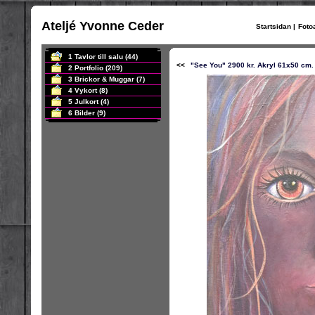
Ateljé Yvonne Ceder
Startsidan
|
Foto
1 Tavlor till salu
(44)
<<
"See You" 2900 kr. Akryl 61x50 cm.
2 Portfolio
(209)
3 Brickor & Muggar
(7)
4 Vykort
(8)
5 Julkort
(4)
6 Bilder
(9)