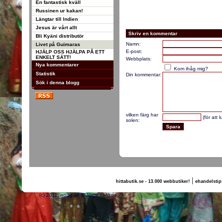
En fantastisk kväll
Russinen ur kakan!
Längtar till Indien
Jesus är vårt allt
Skriv en kommentar
Bli Kyäni distributör
Namn:
Livet på Guimaras
E-post:
HJÄLP OSS HJÄLPA PÅ ETT
ENKELT SÄTT!
Webbplats:
Nya kommentarer
Kom ihåg mig?
Statistik
Din kommentar:
Sök i denna blogg
vilken färg har
(för att 
solen:
|
hittabutik.se - 13.000 webbutiker!
ehandelstip
(c) 2011, nogg.se & Jörgen Milton