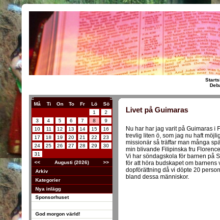
Starts
Deba
Må
Ti
On
To
Fr
Lö
Sö
Livet på Guimaras
1
2
3
4
5
6
7
8
9
Nu har har jag varit på Guimaras i 
10
11
12
13
14
15
16
trevlig liten ö, som jag nu haft möjl
17
18
19
20
21
22
23
missionär så träffar man många sp
24
25
26
27
28
29
30
min blivande Filipinska fru Florenc
31
Vi har söndagskola för barnen på
<<
Augusti (2026)
>>
för att höra budskapet om barnens 
dopförättning då vi döpte 20 persone
Arkiv
bland dessa människor.
Kategorier
Nya inlägg
Sponsorhuset
God morgon värld!