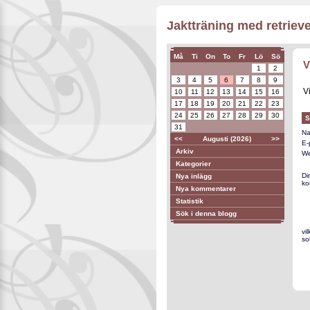
Jaktträning med retriever
Må
Ti
On
To
Fr
Lö
Sö
V
1
2
3
4
5
6
7
8
9
V
10
11
12
13
14
15
16
17
18
19
20
21
22
23
24
25
26
27
28
29
30
S
31
Na
<<
Augusti (2026)
>>
E-
Arkiv
We
Kategorier
Di
Nya inlägg
ko
Nya kommentarer
Statistik
Sök i denna blogg
vi
so