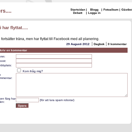
s....
Startsidan
|
Blogg
|
Fotoalbum
|
Gästbo
Debatt
|
Logga in
i har flyttat.....
i fortsätter träna, men har flyttat till Facebook med all planering.
|
|
29 Augusti 2012
Dagbok
0 kommentar
kriv en kommentar
mn:
post:
bbplats:
Kom ihåg mig?
n
mmentar:
lken färg har
(för att lura spam robotar)
len: