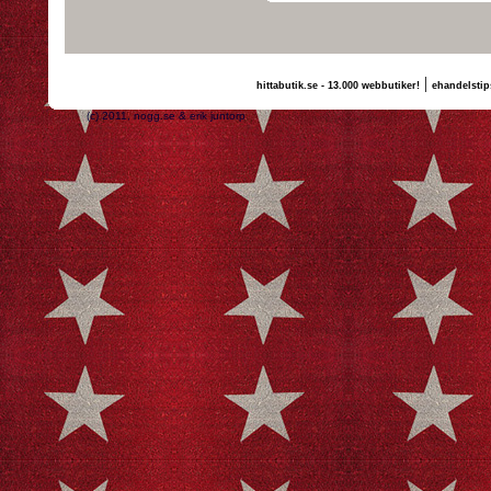
|
hittabutik.se - 13.000 webbutiker!
ehandelstip
(c) 2011, nogg.se & erik juntorp