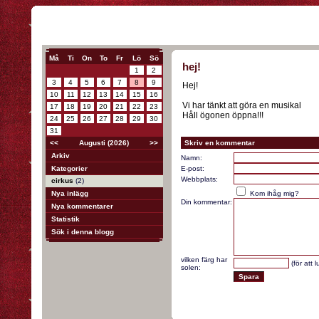
Må
Ti
On
To
Fr
Lö
Sö
hej!
1
2
3
4
5
6
7
8
9
Hej!
10
11
12
13
14
15
16
Vi har tänkt att göra en musikal
17
18
19
20
21
22
23
Håll ögonen öppna!!!
24
25
26
27
28
29
30
31
<<
Augusti (2026)
>>
Skriv en kommentar
Arkiv
Namn:
Kategorier
E-post:
Webbplats:
cirkus
(2)
Nya inlägg
Kom ihåg mig?
Din kommentar:
Nya kommentarer
Statistik
Sök i denna blogg
vilken färg har
(för att 
solen: