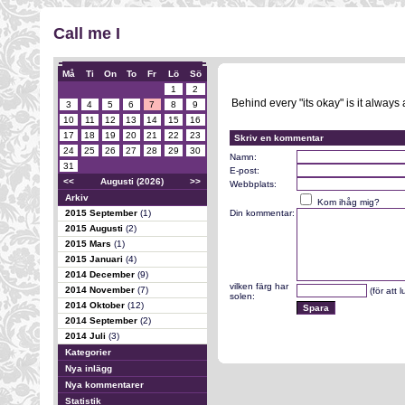
Call me I
Må
Ti
On
To
Fr
Lö
Sö
1
2
Behind every "its okay" is it always a 
3
4
5
6
7
8
9
10
11
12
13
14
15
16
17
18
19
20
21
22
23
Skriv en kommentar
24
25
26
27
28
29
30
Namn:
31
E-post:
<<
Augusti (2026)
>>
Webbplats:
Arkiv
Kom ihåg mig?
2015 September
(1)
Din kommentar:
2015 Augusti
(2)
2015 Mars
(1)
2015 Januari
(4)
2014 December
(9)
vilken färg har
2014 November
(7)
(för att 
solen:
2014 Oktober
(12)
2014 September
(2)
2014 Juli
(3)
Kategorier
Nya inlägg
Nya kommentarer
Statistik