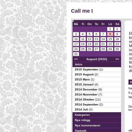
Call me I
Må
Ti
On
To
Fr
Lö
Sö
1
2
E
3
4
5
6
7
8
9
k
10
11
12
13
14
15
16
m
17
18
19
20
21
22
23
M
24
25
26
27
28
29
30
i
m
31
s
<<
Augusti (2026)
>>
f
Arkiv
k
2015 September
(1)
di
2015 Augusti
(2)
2015 Mars
(1)
S
2015 Januari
(4)
Na
2014 December
(9)
E-
2014 November
(7)
We
2014 Oktober
(12)
2014 September
(2)
Di
2014 Juli
(3)
ko
Kategorier
Nya inlägg
Nya kommentarer
vi
Statistik