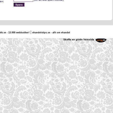
len:
|
tik.se - 13.000 webbutiker!
ehandelstips.se - allt om ehandel
e & I
Skaffa en gratis hemsida