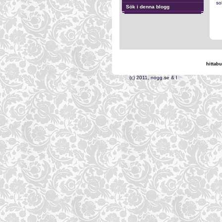
so
Sök i denna blogg
hittabu
(c) 2011, nogg.s