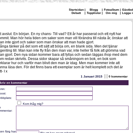
Startsidan
|
Blogg
|
Fotoalbum
|
Gästbo
Debatt
|
Topplistor
|
Om mig
|
Logga i
tt avslut. En början. En ny chans- Till vad? Ett år har passerat och ett nytt har
ommit. Man hör hela tiden om saker som man vill förändra till nästa år, önskar att
an inte gjort och saker som man önskar att man hade gjort.
ånga tänker på det som ett sätt att börja om, en blank sida. Men det tjänar
ngenting till. Man kan inte fly från den man var, inte heller få folk att glömma vad
an gjort. Den nya sidan kommer bara att fyllas och sedan läggas ihop med dem
om redan skrivits. Dessa sidor skapar så småningom en bok, en bok som
örklarar hur och varför man blivit den man är idag. Men man kommer inte att
unna läsa den. För det finns bara ett exemplar som är helt komplett och det är
tt- I x
|
|
1 Januari 2015
0 kommentar
kriv en kommentar
mn:
post:
bbplats:
Kom ihåg mig?
n
mmentar:
lken färg har
(för att lura spam robotar)