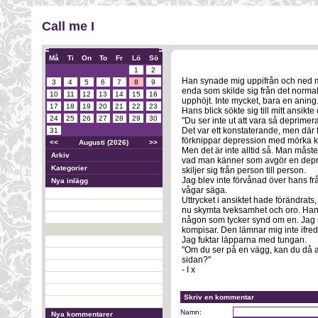
Call me I
Må
Ti
On
To
Fr
Lö
Sö
1
2
Han synade mig uppifrån och ned men
3
4
5
6
7
8
9
enda som skilde sig från det normal
10
11
12
13
14
15
16
upphöjt. Inte mycket, bara en aning
17
18
19
20
21
22
23
Hans blick sökte sig till mitt ansikt
24
25
26
27
28
29
30
"Du ser inte ut att vara så deprimer
Det var ett konstaterande, men där fan
31
förknippar depression med mörka klä
<<
Augusti (2026)
>>
Men det är inte alltid så. Man måste
Arkiv
vad man känner som avgör en depres
Kategorier
skiljer sig från person till person.
Jag blev inte förvånad över hans fr
Nya inlägg
vågar säga.
Uttrycket i ansiktet hade förändrats
nu skymta tveksamhet och oro. Han 
någon som tycker synd om en. Jag s
kompisar. Den lämnar mig inte ifred, 
Jag fuktar läpparna med tungan.
"Om du ser på en vägg, kan du då av
sidan?"
- I x
Skriv en kommentar
Namn:
Nya kommentarer