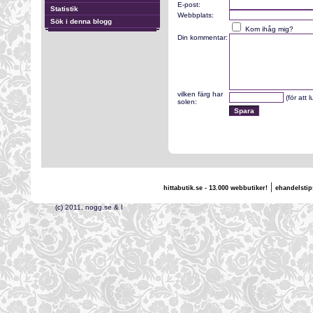
E-post:
Statistik
Webbplats:
Sök i denna blogg
Kom ihåg mig?
Din kommentar:
vilken färg har
(för att 
solen:
|
hittabutik.se - 13.000 webbutiker!
ehandelstip
(c) 2011, nogg.se & I