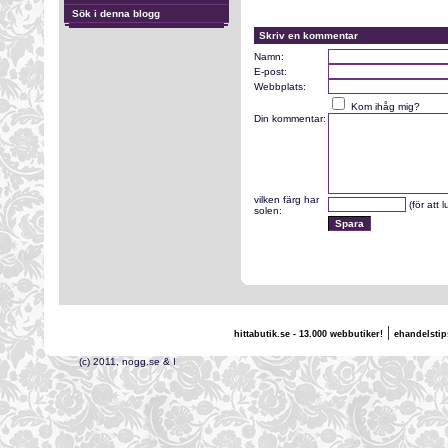
Sök i denna blogg
Skriv en kommentar
Namn:
E-post:
Webbplats:
Kom ihåg mig?
Din kommentar:
vilken färg har
(för att 
solen:
|
hittabutik.se - 13.000 webbutiker!
ehandelstip
(c) 2011, nogg.se & I