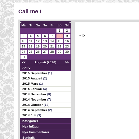
Call me I
Må
Ti
On
To
Fr
Lö
Sö
1
2
- I x
3
4
5
6
7
8
9
10
11
12
13
14
15
16
17
18
19
20
21
22
23
24
25
26
27
28
29
30
31
<<
Augusti (2026)
>>
Arkiv
2015 September
(1)
2015 Augusti
(2)
2015 Mars
(1)
2015 Januari
(4)
2014 December
(9)
2014 November
(7)
2014 Oktober
(12)
2014 September
(2)
2014 Juli
(3)
Kategorier
Nya inlägg
Nya kommentarer
Statistik