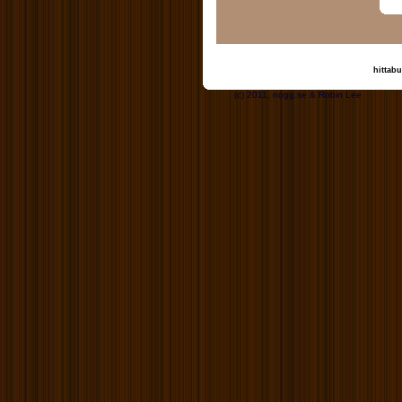
hittabu
(c) 2011, nogg.se &