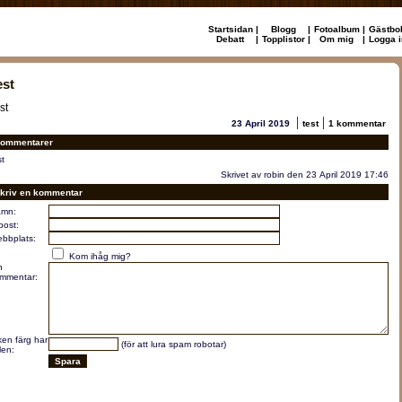
Startsidan
|
Blogg
|
Fotoalbum
|
Gästbo
Debatt
|
Topplistor
|
Om mig
|
Logga i
est
st
|
|
23 April 2019
test
1 kommentar
ommentarer
st
Skrivet av robin den 23 April 2019 17:46
kriv en kommentar
mn:
post:
bbplats:
Kom ihåg mig?
n
mmentar:
lken färg har
(för att lura spam robotar)
len: