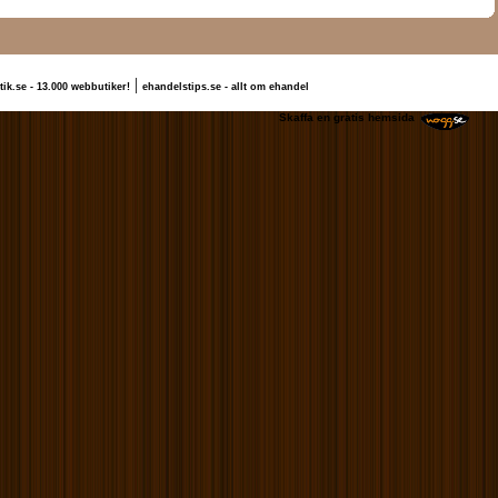
|
tik.se - 13.000 webbutiker!
ehandelstips.se - allt om ehandel
 Robin Lee
Skaffa en gratis hemsida