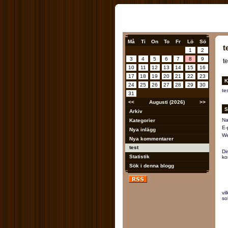
Må
Ti
On
To
Fr
Lö
Sö
t
1
2
3
4
5
6
7
8
9
te
10
11
12
13
14
15
16
17
18
19
20
21
22
23
K
24
25
26
27
28
29
30
te
31
<<
Augusti (2026)
>>
S
Arkiv
Na
Kategorier
E-
Nya inlägg
We
Nya kommentarer
test
Di
Statistik
ko
Sök i denna blogg
vi
so