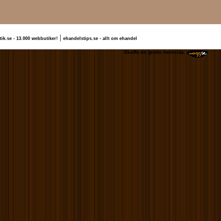
|
tik.se - 13.000 webbutiker!
ehandelstips.se - allt om ehandel
 Robin Lee
Skaffa en gratis hemsida