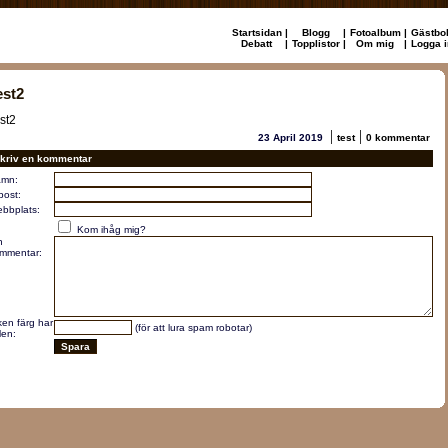
Startsidan
|
Blogg
|
Fotoalbum
|
Gästbo
Debatt
|
Topplistor
|
Om mig
|
Logga i
est2
est2
|
|
23 April 2019
test
0 kommentar
kriv en kommentar
mn:
post:
bbplats:
Kom ihåg mig?
n
mmentar:
lken färg har
(för att lura spam robotar)
len: