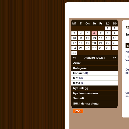
Må
Ti
On
To
Fr
Lö
Sö
t
1
2
3
4
5
6
7
8
9
t
10
11
12
13
14
15
16
17
18
19
20
21
22
23
S
24
25
26
27
28
29
30
Na
31
E-
<<
Augusti (2026)
>>
We
Arkiv
Kategorier
Di
ko
konsult
(0)
test
(3)
test3
(1)
Nya inlägg
vi
Nya kommentarer
so
Statistik
Sök i denna blogg