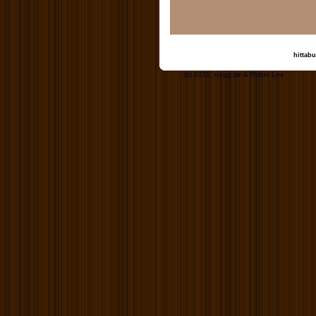
hittabu
(c) 2011, nogg.se &