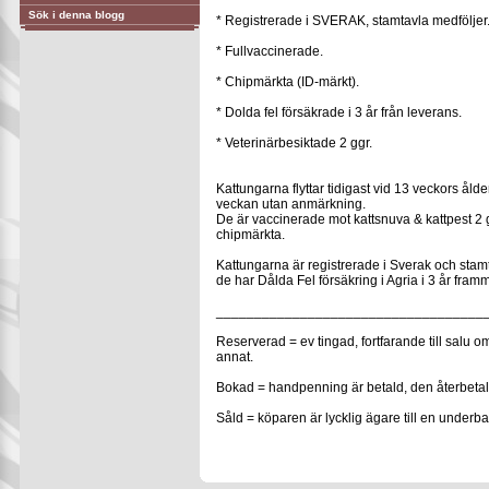
Sök i denna blogg
* Registrerade i SVERAK, stamtavla medföljer
* Fullvaccinerade.
* Chipmärkta (ID-märkt).
* Dolda fel försäkrade i 3 år från leverans.
* Veterinärbesiktade 2 ggr.
Kattungarna flyttar tidigast vid 13 veckors ål
veckan utan anmärkning.
De är vaccinerade mot kattsnuva & kattpest 2
chipmärkta.
Kattungarna är registrerade i Sverak och stamt
de har Dålda Fel försäkring i Agria i 3 år framm
___________________________________
Reserverad = ev tingad, fortfarande till salu 
annat.
Bokad = handpenning är betald, den återbetala
Såld = köparen är lycklig ägare till en underba