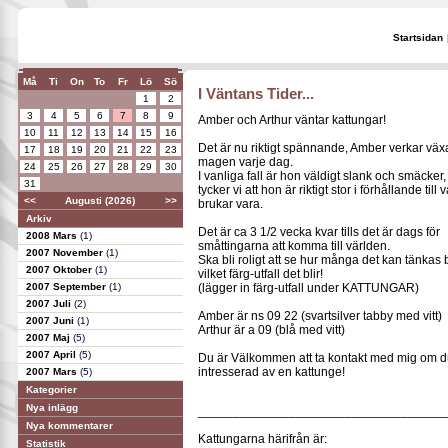
Startsidan
Må
Ti
On
To
Fr
Lö
Sö
I Väntans Tider...
1
2
3
4
5
6
7
8
9
Amber och Arthur väntar kattungar!
10
11
12
13
14
15
16
Det är nu riktigt spännande, Amber verkar vä
17
18
19
20
21
22
23
magen varje dag.
24
25
26
27
28
29
30
I vanliga fall är hon väldigt slank och smäcker,
31
tycker vi att hon är riktigt stor i förhållande till
<<
Augusti (2026)
>>
brukar vara.
Arkiv
Det är ca 3 1/2 vecka kvar tills det är dags för
2008 Mars
(1)
småttingarna att komma till världen.
2007 November
(1)
Ska bli roligt att se hur många det kan tänkas b
2007 Oktober
(1)
vilket färg-utfall det blir!
2007 September
(1)
(lägger in färg-utfall under KATTUNGAR)
2007 Juli
(2)
Amber är ns 09 22 (svartsilver tabby med vitt)
2007 Juni
(1)
Arthur är a 09 (blå med vitt)
2007 Maj
(5)
2007 April
(5)
Du är Välkommen att ta kontakt med mig om d
intresserad av en kattunge!
2007 Mars
(5)
Kategorier
Nya inlägg
___________________________________
Nya kommentarer
Kattungarna härifrån är:
Statistik