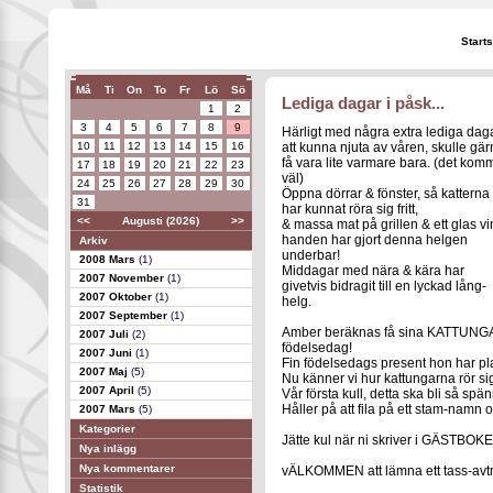
Start
Må
Ti
On
To
Fr
Lö
Sö
Lediga dagar i påsk...
1
2
3
4
5
6
7
8
9
Härligt med några extra lediga dag
10
11
12
13
14
15
16
att kunna njuta av våren, skulle gä
få vara lite varmare bara. (det kom
17
18
19
20
21
22
23
väl)
24
25
26
27
28
29
30
Öppna dörrar & fönster, så katterna
31
har kunnat röra sig fritt,
<<
Augusti (2026)
>>
& massa mat på grillen & ett glas vin
handen har gjort denna helgen
Arkiv
underbar!
2008 Mars
(1)
Middagar med nära & kära har
2007 November
(1)
givetvis bidragit till en lyckad lång-
2007 Oktober
(1)
helg.
2007 September
(1)
Amber beräknas få sina KATTUNGAR
2007 Juli
(2)
födelsedag!
2007 Juni
(1)
Fin födelsedags present hon har pl
2007 Maj
(5)
Nu känner vi hur kattungarna rör sig
2007 April
(5)
Vår första kull, detta ska bli så sp
Håller på att fila på ett stam-namn oc
2007 Mars
(5)
Kategorier
Jätte kul när ni skriver i GÄSTBOK
Nya inlägg
Nya kommentarer
vÄLKOMMEN att lämna ett tass-avtr
Statistik