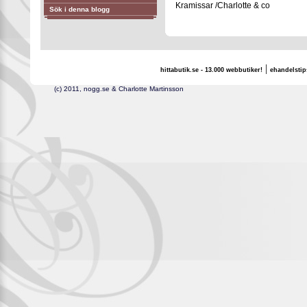
Kramissar /Charlotte & co
Sök i denna blogg
|
hittabutik.se - 13.000 webbutiker!
ehandelstip
(c) 2011, nogg.se & Charlotte Martinsson