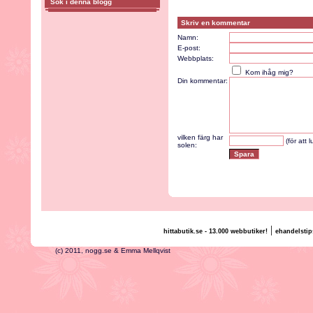
Sök i denna blogg
Skriv en kommentar
Namn:
E-post:
Webbplats:
Kom ihåg mig?
Din kommentar:
vilken färg har
(för att 
solen:
|
hittabutik.se - 13.000 webbutiker!
ehandelstip
(c) 2011, nogg.se & Emma Mellqvist