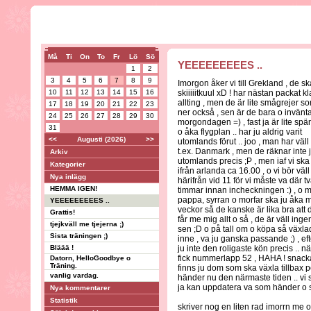
Må
Ti
On
To
Fr
Lö
Sö
YEEEEEEEEES ..
1
2
3
4
5
6
7
8
9
Imorgon åker vi till Grekland , de sk
10
11
12
13
14
15
16
skiiiiitkuul xD ! har nästan packat kl
allting , men de är lite smågrejer s
17
18
19
20
21
22
23
ner också , sen är de bara o invänt
24
25
26
27
28
29
30
morgondagen =) , fast ja är lite spä
31
o åka flygplan .. har ju aldrig varit
<<
Augusti (2026)
>>
utomlands förut .. joo , man har väll v
t.ex. Danmark , men de räknar inte
Arkiv
utomlands precis ;P , men iaf vi ska
Kategorier
ifrån arlanda ca 16.00 , o vi bör väl
Nya inlägg
härifrån vid 11 för vi måste va där t
HEMMA IGEN!
timmar innan incheckningen :) , o
pappa, syrran o morfar ska ju åka me 
YEEEEEEEEES ..
veckor så de kanske är lika bra att
Grattis!
får me mig allt o så , de är väll ing
tjejkväll me tjejerna ;)
sen ;D o på tall om o köpa så växlad
Sista träningen ;)
inne , va ju ganska passande ;) , e
Bläää !
ju inte den roligaste kön precis .. 
fick nummerlapp 52 , HAHA ! snacka 
Datorn, HelloGoodbye o
Träning.
finns ju dom som ska växla tillbax 
vanlig vardag.
händer nu den närmaste tiden .. vi s
ja kan uppdatera va som händer o s
Nya kommentarer
Statistik
skriver nog en liten rad imorrn me o