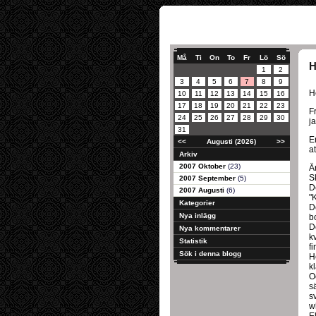
Må
Ti
On
To
Fr
Lö
Sö
H
1
2
3
4
5
6
7
8
9
H
10
11
12
13
14
15
16
17
18
19
20
21
22
23
F
24
25
26
27
28
29
30
j
31
E
<<
Augusti (2026)
>>
at
Arkiv
2007 Oktober
(23)
Ä
S
2007 September
(5)
D
2007 Augusti
(6)
"
Kategorier
D
Nya inlägg
b
D
Nya kommentarer
k
Statistik
f
Sök i denna blogg
H
k
O
s
s
w