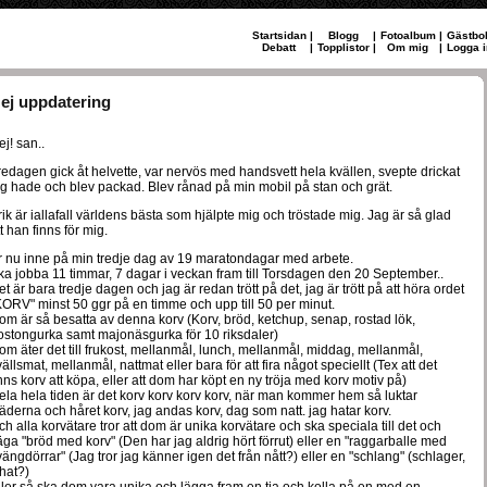
Startsidan
|
Blogg
|
Fotoalbum
|
Gästbo
Debatt
|
Topplistor
|
Om mig
|
Logga i
ej uppdatering
ej! san..
redagen gick åt helvette, var nervös med handsvett hela kvällen, svepte drickat
ag hade och blev packad. Blev rånad på min mobil på stan och grät.
rik är iallafall världens bästa som hjälpte mig och tröstade mig. Jag är så glad
t han finns för mig.
r nu inne på min tredje dag av 19 maratondagar med arbete.
ka jobba 11 timmar, 7 dagar i veckan fram till Torsdagen den 20 September..
et är bara tredje dagen och jag är redan trött på det, jag är trött på att höra ordet
KORV" minst 50 ggr på en timme och upp till 50 per minut.
om är så besatta av denna korv (Korv, bröd, ketchup, senap, rostad lök,
ostongurka samt majonäsgurka för 10 riksdaler)
om äter det till frukost, mellanmål, lunch, mellanmål, middag, mellanmål,
vällsmat, mellanmål, nattmat eller bara för att fira något speciellt (Tex att det
inns korv att köpa, eller att dom har köpt en ny tröja med korv motiv på)
ela hela tiden är det korv korv korv korv, när man kommer hem så luktar
läderna och håret korv, jag andas korv, dag som natt. jag hatar korv.
ch alla korvätare tror att dom är unika korvätare och ska speciala till det och
äga "bröd med korv" (Den har jag aldrig hört förrut) eller en "raggarballe med
vängdörrar" (Jag tror jag känner igen det från nått?) eller en "schlang" (schlager,
hat?)