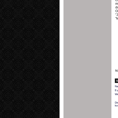
E
m
d
O
"
"k
k
S
Na
E-
We
Di
ko