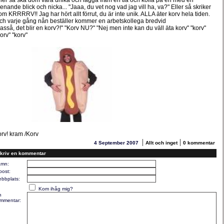
ller så ska dom vara unika och lägga fram en tia och kolla på en med en
enande blick och nicka... "Jaaa, du vet nog vad jag vill ha, va?" Eller så skriker
om KRRRRV!! Jag har hört allt förrut, du är inte unik. ALLA äter korv hela tiden.
ch varje gång nån beställer kommer en arbetskollega bredvid
Jasså, det blir en korv?!" "Korv NU?" "Nej men inte kan du väll äta korv" "korv"
orv" "korv"
orv! kram /Korv
|
|
4 September 2007
Allt och inget
0 kommentar
kriv en kommentar
mn:
post:
bbplats:
Kom ihåg mig?
n
mmentar: