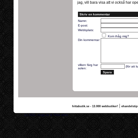
jag, vill bara visa att vi
också
har ope
Skriv en kommentar
Namn:
E-post:
Webbplats:
Kom ihåg mig?
Din kommentar:
vilken färg har
(för att 
solen:
|
hittabutik.se - 13.000 webbutiker!
ehandelstip
(c) 2011, nogg.se & Tilda vettu