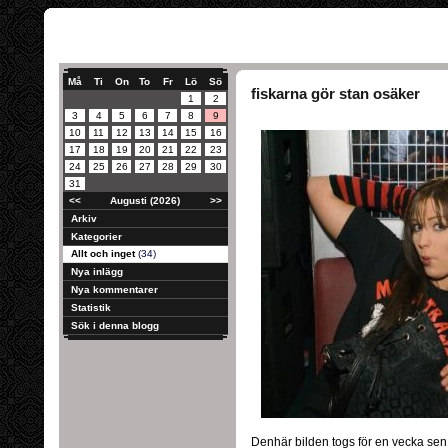
Må
Ti
On
To
Fr
Lö
Sö
fiskarna gör stan osäker
1
2
3
4
5
6
7
8
9
10
11
12
13
14
15
16
17
18
19
20
21
22
23
24
25
26
27
28
29
30
31
<<
Augusti (2026)
>>
Arkiv
Kategorier
Allt och inget
(34)
Nya inlägg
Nya kommentarer
Statistik
Sök i denna blogg
Denhär bilden togs för en vecka sen 