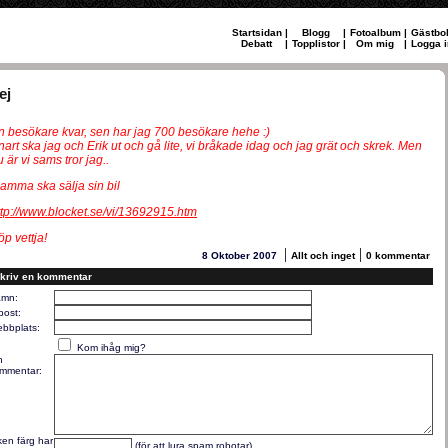
Startsidan
|
Blogg
|
Fotoalbum
|
Gästbo
Debatt
|
Topplistor
|
Om mig
|
Logga i
ej
n besökare kvar, sen har jag 700 besökare hehe :)
nart ska jag och Erik ut och gå lite, vi bråkade idag och jag grät och skrek. Men
 är vi sams tror jag..
amma ska sälja sin bil
ttp://www.blocket.se/vi/13692915.htm
öp vettja!
|
|
8 Oktober 2007
Allt och inget
0 kommentar
kriv en kommentar
mn:
post:
bbplats:
Kom ihåg mig?
n
mmentar:
lken färg har
(för att lura spam robotar)