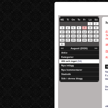
Må
Ti
On
To
Fr
Lö
Sö
h
1
2
3
4
5
6
7
8
9
E
10
11
12
13
14
15
16
S
17
18
19
20
21
22
23
nu
24
25
26
27
28
29
30
31
M
<<
Augusti (2026)
>>
h
Arkiv
Kategorier
K
Allt och inget
(34)
Nya inlägg
S
Nya kommentarer
Na
Statistik
E-
Sök i denna blogg
We
Di
ko
vi