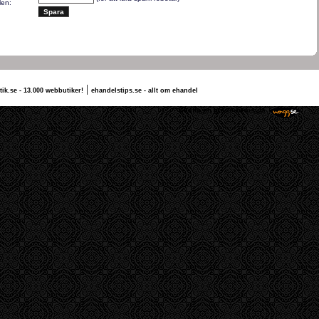
len:
|
tik.se - 13.000 webbutiker!
ehandelstips.se - allt om ehandel
ilda vettu
Skaffa en gratis hemsida