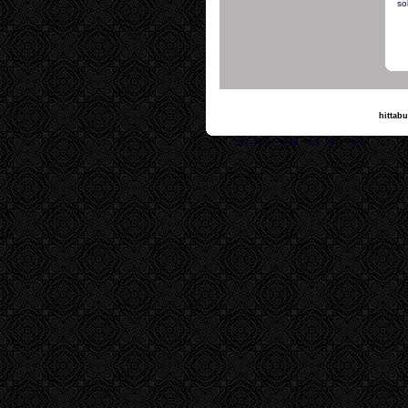
so
hittabu
(c) 2011, nogg.se & T