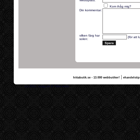
Webbplats:
Kom ihåg mig?
Din kommentar:
vilken färg har
(för att 
solen:
|
hittabutik.se - 13.000 webbutiker!
ehandelstip
(c) 2011, nogg.se & Tilda vettu