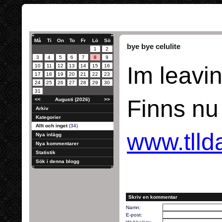
Må
Ti
On
To
Fr
Lö
Sö
bye bye celulite
1
2
3
4
5
6
7
8
9
Im leavi
10
11
12
13
14
15
16
17
18
19
20
21
22
23
24
25
26
27
28
29
30
31
Finns nu
<<
Augusti (2026)
>>
Arkiv
Kategorier
Allt och inget
(34)
www.tlld
Nya inlägg
Nya kommentarer
Statistik
Sök i denna blogg
Skriv en kommentar
Namn:
E-post: