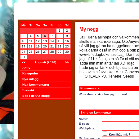
Må
Ti
On
To
Fr
Lö
Sö
My nogg
1
2
3
4
5
6
7
8
9
Jajj! Tjena allihopa och välkommen
10
11
12
13
14
15
16
skulle man kanske säga. O.o Anyw
så vill jag gärna ha noggvänner oc
17
18
19
20
21
22
23
kolla gärna osså in min coola bdb 
24
25
26
27
28
29
30
www.bilddagboken.se. Jajj. Där het
31
jag to111e. Jaja, sen så får ni väl o
<<
Augusti (2026)
>>
adda min msn antar jag XD. Idag
hade jag iaf tänkt och bjussa på en
Arkiv
bild av min favvosko! Me + Conver
Kategorier
= FOREVER <3. Hehehe. Sees!!
Nya inlägg
Nya kommentarer
Kommentarer
Statistik
Wow, denna skor har jag.......cool!
Sök i denna blogg
Skriv en kommentar
Namn:
E-post:
Webbplats:
Kom ihåg mig?
Din kommentar: