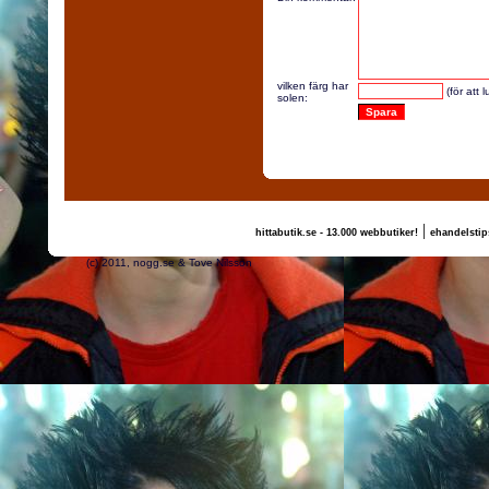
vilken färg har
(för att 
solen:
|
hittabutik.se - 13.000 webbutiker!
ehandelstip
(c) 2011, nogg.se & Tove Nilsson