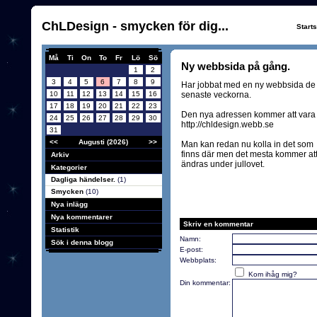
ChLDesign - smycken för dig...
Start
Må
Ti
On
To
Fr
Lö
Sö
Ny webbsida på gång.
1
2
3
4
5
6
7
8
9
Har jobbat med en ny webbsida de
10
11
12
13
14
15
16
senaste veckorna.
17
18
19
20
21
22
23
Den nya adressen kommer att vara
24
25
26
27
28
29
30
http://chldesign.webb.se
31
<<
Augusti (2026)
>>
Man kan redan nu kolla in det som
finns där men det mesta kommer at
Arkiv
ändras under jullovet.
Kategorier
Dagliga händelser.
(1)
Smycken
(10)
Nya inlägg
Nya kommentarer
Skriv en kommentar
Statistik
Namn:
Sök i denna blogg
E-post:
Webbplats:
Kom ihåg mig?
Din kommentar: