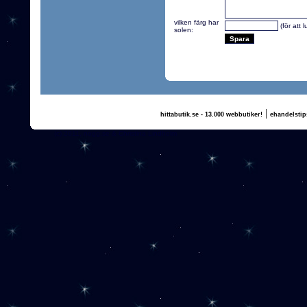
vilken färg har
(för att 
solen:
|
hittabutik.se - 13.000 webbutiker!
ehandelstip
(c) 2011, nogg.se & Christina Lindholm