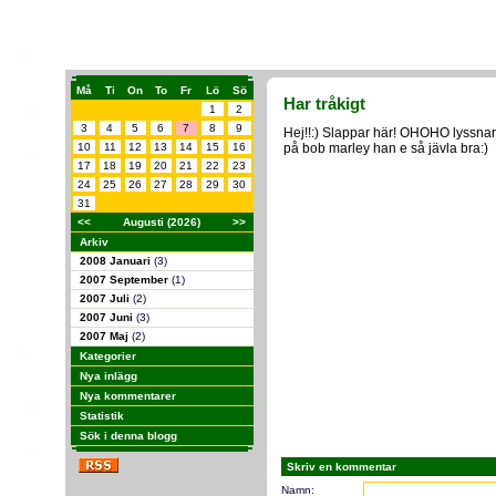
Må
Ti
On
To
Fr
Lö
Sö
Har tråkigt
1
2
3
4
5
6
7
8
9
Hej!!:) Slappar här! OHOHO lyssnar
10
11
12
13
14
15
16
på bob marley han e så jävla bra:)
17
18
19
20
21
22
23
24
25
26
27
28
29
30
31
<<
Augusti (2026)
>>
Arkiv
2008 Januari
(3)
2007 September
(1)
2007 Juli
(2)
2007 Juni
(3)
2007 Maj
(2)
Kategorier
Nya inlägg
Nya kommentarer
Statistik
Sök i denna blogg
Skriv en kommentar
Namn: