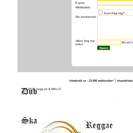
E-post:
Webbplats:
Kom ihåg mig?
Din kommentar:
vilken färg har
(för att 
solen:
|
hittabutik.se - 13.000 webbutiker!
ehandelstip
(c) 2011, nogg.se & Allex G