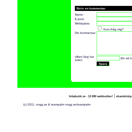
Skriv en kommentar
Namn:
E-post:
Webbplats:
Kom ihåg mig?
Din kommentar:
vilken färg har
(för att 
solen:
|
hittabutik.se - 13.000 webbutiker!
ehandelstip
(c) 2011, nogg.se & teampalm nogg.se/teampalm