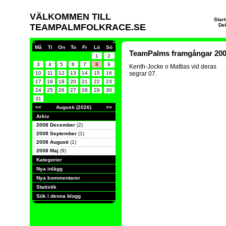
VÄLKOMMEN TILL
Star
TEAMPALMFOLKRACE.SE
De
Må
Ti
On
To
Fr
Lö
Sö
TeamPalms framgångar 20
1
2
3
4
5
6
7
8
9
Kenth-Jocke o Mattias vid deras
10
11
12
13
14
15
16
segrar 07.
17
18
19
20
21
22
23
24
25
26
27
28
29
30
31
<<
Augusti (2026)
>>
Arkiv
2008 December
(2)
2008 September
(1)
2008 Augusti
(1)
2008 Maj
(9)
Kategorier
Nya inlägg
Nya kommentarer
Statistik
Sök i denna blogg