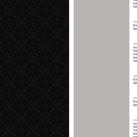
ba
ht
Ex
bp
su
ht
Ce
ba
ht
Ex
bp
Ex
bp
su
ht
Ce
ba
ht