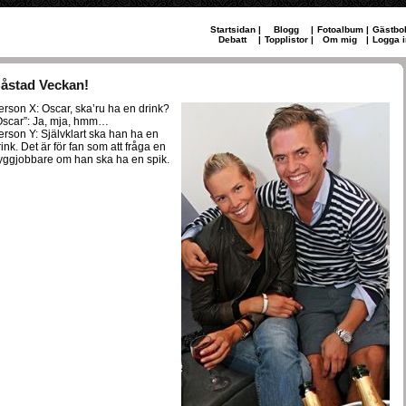
Startsidan
|
Blogg
|
Fotoalbum
|
Gästbo
Debatt
|
Topplistor
|
Om mig
|
Logga i
åstad Veckan!
erson X: Oscar, ska’ru ha en drink?
Oscar”: Ja, mja, hmm…
erson Y: Självklart ska han ha en
rink. Det är för fan som att fråga en
yggjobbare om han ska ha en spik.