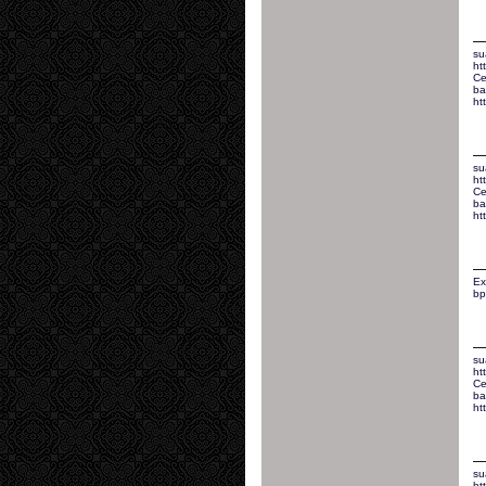
su
ht
Ce
ba
ht
su
ht
Ce
ba
ht
Ex
bp
su
ht
Ce
ba
ht
su
ht