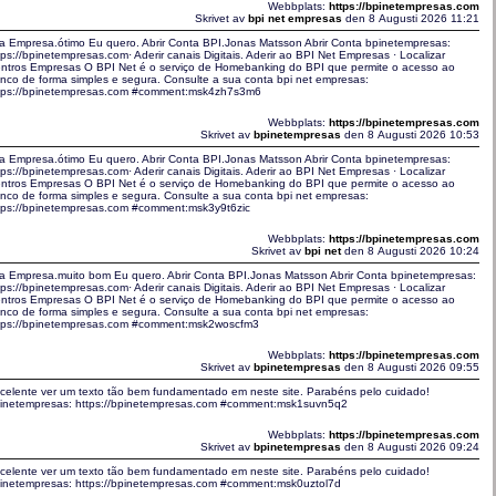
Webbplats:
https://bpinetempresas.com
Skrivet av
bpi net empresas
den 8 Augusti 2026 11:21
a Empresa.ótimo Eu quero. Abrir Conta BPI.Jonas Matsson Abrir Conta bpinetempresas:
tps://bpinetempresas.com· Aderir canais Digitais. Aderir ao BPI Net Empresas · Localizar
ntros Empresas O BPI Net é o serviço de Homebanking do BPI que permite o acesso ao
nco de forma simples e segura. Consulte a sua conta bpi net empresas:
tps://bpinetempresas.com #comment:msk4zh7s3m6
Webbplats:
https://bpinetempresas.com
Skrivet av
bpinetempresas
den 8 Augusti 2026 10:53
a Empresa.ótimo Eu quero. Abrir Conta BPI.Jonas Matsson Abrir Conta bpinetempresas:
tps://bpinetempresas.com· Aderir canais Digitais. Aderir ao BPI Net Empresas · Localizar
ntros Empresas O BPI Net é o serviço de Homebanking do BPI que permite o acesso ao
nco de forma simples e segura. Consulte a sua conta bpi net empresas:
tps://bpinetempresas.com #comment:msk3y9t6zic
Webbplats:
https://bpinetempresas.com
Skrivet av
bpi net
den 8 Augusti 2026 10:24
a Empresa.muito bom Eu quero. Abrir Conta BPI.Jonas Matsson Abrir Conta bpinetempresas:
tps://bpinetempresas.com· Aderir canais Digitais. Aderir ao BPI Net Empresas · Localizar
ntros Empresas O BPI Net é o serviço de Homebanking do BPI que permite o acesso ao
nco de forma simples e segura. Consulte a sua conta bpi net empresas:
tps://bpinetempresas.com #comment:msk2woscfm3
Webbplats:
https://bpinetempresas.com
Skrivet av
bpinetempresas
den 8 Augusti 2026 09:55
celente ver um texto tão bem fundamentado em neste site. Parabéns pelo cuidado!
inetempresas: https://bpinetempresas.com #comment:msk1suvn5q2
Webbplats:
https://bpinetempresas.com
Skrivet av
bpinetempresas
den 8 Augusti 2026 09:24
celente ver um texto tão bem fundamentado em neste site. Parabéns pelo cuidado!
inetempresas: https://bpinetempresas.com #comment:msk0uztol7d