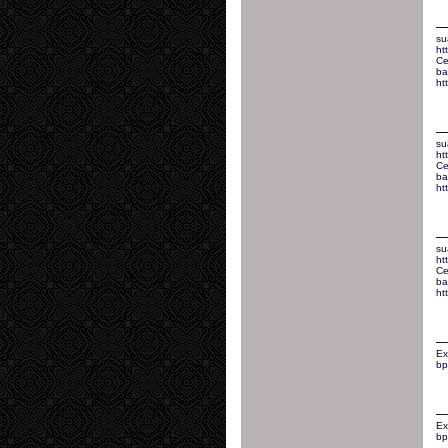
su
ht
Ce
ba
ht
su
ht
Ce
ba
ht
su
ht
Ce
ba
ht
Ex
bp
Ex
bp