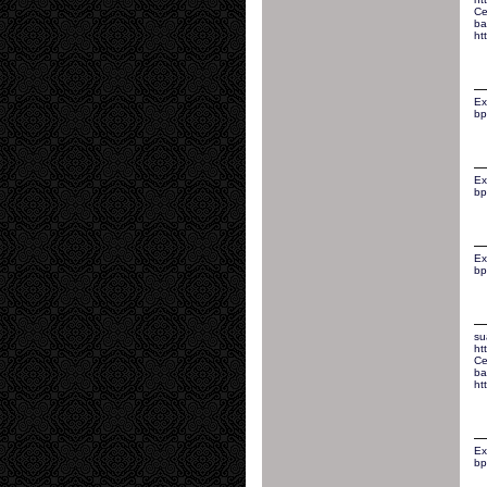
Ce
ba
ht
Ex
bp
Ex
bp
Ex
bp
su
ht
Ce
ba
ht
Ex
bp