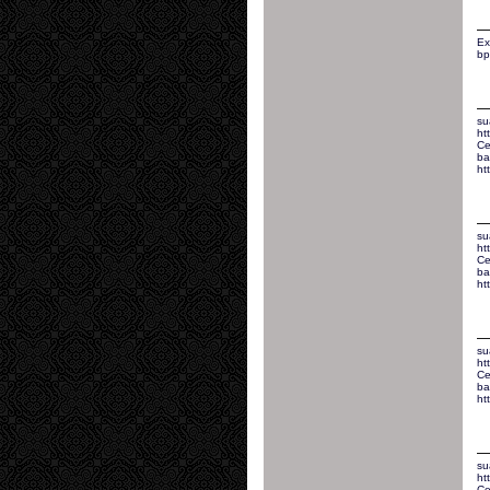
Ex
bp
su
ht
Ce
ba
ht
su
ht
Ce
ba
ht
su
ht
Ce
ba
ht
su
ht
Ce