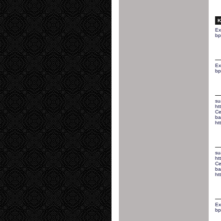
K
Ex
bp
Ex
bp
su
ht
Ce
ba
ht
su
ht
Ce
ba
ht
Ex
bp