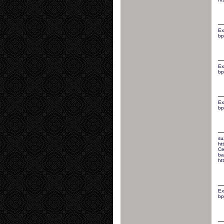
Ex
bp
Ex
bp
Ex
bp
su
ht
Ce
ba
ht
Ex
bp