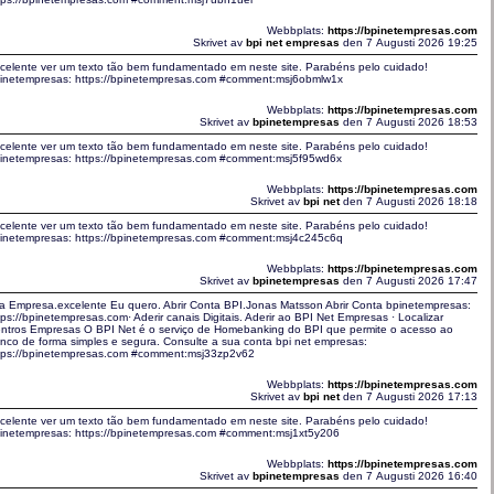
Webbplats:
https://bpinetempresas.com
Skrivet av
bpi net empresas
den 7 Augusti 2026 19:25
celente ver um texto tão bem fundamentado em neste site. Parabéns pelo cuidado!
inetempresas: https://bpinetempresas.com #comment:msj6obmlw1x
Webbplats:
https://bpinetempresas.com
Skrivet av
bpinetempresas
den 7 Augusti 2026 18:53
celente ver um texto tão bem fundamentado em neste site. Parabéns pelo cuidado!
inetempresas: https://bpinetempresas.com #comment:msj5f95wd6x
Webbplats:
https://bpinetempresas.com
Skrivet av
bpi net
den 7 Augusti 2026 18:18
celente ver um texto tão bem fundamentado em neste site. Parabéns pelo cuidado!
inetempresas: https://bpinetempresas.com #comment:msj4c245c6q
Webbplats:
https://bpinetempresas.com
Skrivet av
bpinetempresas
den 7 Augusti 2026 17:47
a Empresa.excelente Eu quero. Abrir Conta BPI.Jonas Matsson Abrir Conta bpinetempresas:
tps://bpinetempresas.com· Aderir canais Digitais. Aderir ao BPI Net Empresas · Localizar
ntros Empresas O BPI Net é o serviço de Homebanking do BPI que permite o acesso ao
nco de forma simples e segura. Consulte a sua conta bpi net empresas:
tps://bpinetempresas.com #comment:msj33zp2v62
Webbplats:
https://bpinetempresas.com
Skrivet av
bpi net
den 7 Augusti 2026 17:13
celente ver um texto tão bem fundamentado em neste site. Parabéns pelo cuidado!
inetempresas: https://bpinetempresas.com #comment:msj1xt5y206
Webbplats:
https://bpinetempresas.com
Skrivet av
bpinetempresas
den 7 Augusti 2026 16:40