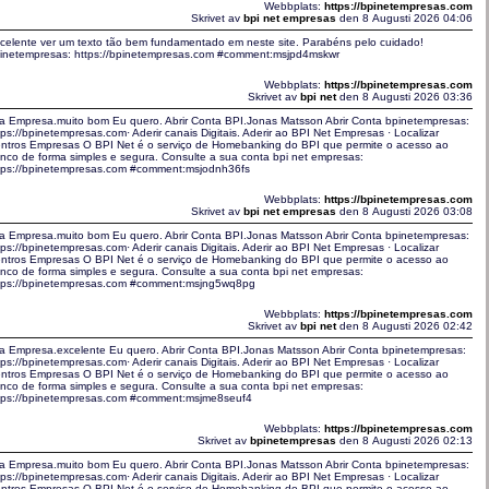
Webbplats:
https://bpinetempresas.com
Skrivet av
bpi net empresas
den 8 Augusti 2026 04:06
celente ver um texto tão bem fundamentado em neste site. Parabéns pelo cuidado!
inetempresas: https://bpinetempresas.com #comment:msjpd4mskwr
Webbplats:
https://bpinetempresas.com
Skrivet av
bpi net
den 8 Augusti 2026 03:36
a Empresa.muito bom Eu quero. Abrir Conta BPI.Jonas Matsson Abrir Conta bpinetempresas:
tps://bpinetempresas.com· Aderir canais Digitais. Aderir ao BPI Net Empresas · Localizar
ntros Empresas O BPI Net é o serviço de Homebanking do BPI que permite o acesso ao
nco de forma simples e segura. Consulte a sua conta bpi net empresas:
tps://bpinetempresas.com #comment:msjodnh36fs
Webbplats:
https://bpinetempresas.com
Skrivet av
bpi net empresas
den 8 Augusti 2026 03:08
a Empresa.muito bom Eu quero. Abrir Conta BPI.Jonas Matsson Abrir Conta bpinetempresas:
tps://bpinetempresas.com· Aderir canais Digitais. Aderir ao BPI Net Empresas · Localizar
ntros Empresas O BPI Net é o serviço de Homebanking do BPI que permite o acesso ao
nco de forma simples e segura. Consulte a sua conta bpi net empresas:
tps://bpinetempresas.com #comment:msjng5wq8pg
Webbplats:
https://bpinetempresas.com
Skrivet av
bpi net
den 8 Augusti 2026 02:42
a Empresa.excelente Eu quero. Abrir Conta BPI.Jonas Matsson Abrir Conta bpinetempresas:
tps://bpinetempresas.com· Aderir canais Digitais. Aderir ao BPI Net Empresas · Localizar
ntros Empresas O BPI Net é o serviço de Homebanking do BPI que permite o acesso ao
nco de forma simples e segura. Consulte a sua conta bpi net empresas:
tps://bpinetempresas.com #comment:msjme8seuf4
Webbplats:
https://bpinetempresas.com
Skrivet av
bpinetempresas
den 8 Augusti 2026 02:13
a Empresa.muito bom Eu quero. Abrir Conta BPI.Jonas Matsson Abrir Conta bpinetempresas:
tps://bpinetempresas.com· Aderir canais Digitais. Aderir ao BPI Net Empresas · Localizar
ntros Empresas O BPI Net é o serviço de Homebanking do BPI que permite o acesso ao