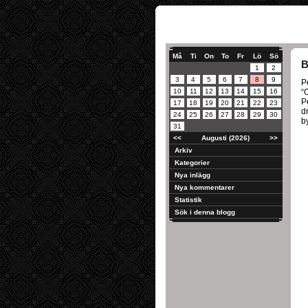
Må
Ti
On
To
Fr
Lö
Sö
B
1
2
3
4
5
6
7
8
9
P
10
11
12
13
14
15
16
“
P
17
18
19
20
21
22
23
d
24
25
26
27
28
29
30
b
31
<<
Augusti (2026)
>>
Arkiv
Kategorier
Nya inlägg
Nya kommentarer
Statistik
Sök i denna blogg