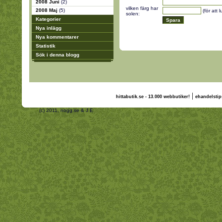
2008 Juni
(2)
vilken färg har
2008 Maj
(5)
(för att 
solen:
Kategorier
Nya inlägg
Nya kommentarer
Statistik
Sök i denna blogg
|
hittabutik.se - 13.000 webbutiker!
ehandelstip
(c) 2011, nogg.se & J E