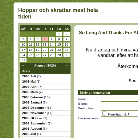
Hoppar och skrattar mest hela
tiden
Må
Ti
On
To
Fr
Lö
Sö
So Long And Thanks For Al
1
2
3
4
5
6
7
8
9
10
11
12
13
14
15
16
Nu drar jag och mina vä
17
18
19
20
21
22
23
vandrar, efter att ha
24
25
26
27
28
29
30
31
<<
Augusti (2026)
>>
Återkomm
Arkiv
2009 Juli
(4)
Kan 
2009 Maj
(1)
2009 April
(7)
2009 Mars
(7)
Skriv en kommentar
2009 Februari
(10)
Namn:
2009 Januari
(9)
E-post:
2008 December
(18)
Webbplats:
2008 November
(17)
Kom ihåg mig?
2008 Oktober
(3)
Din kommentar:
2008 September
(3)
2008 Augusti
(3)
2008 Juli
(7)