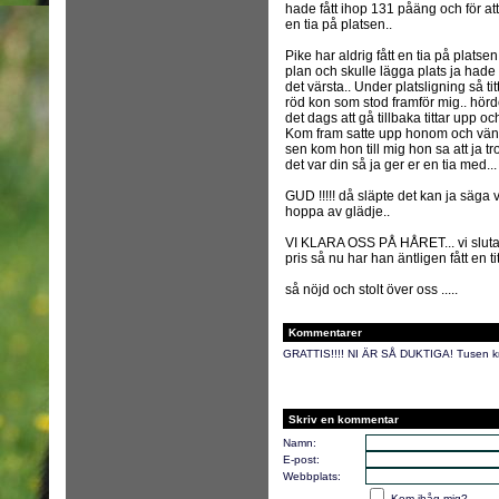
hade fått ihop 131 påäng och för att f
en tia på platsen..
Pike har aldrig fått en tia på platsen 
plan och skulle lägga plats ja hade 
det värsta.. Under platsligning så 
röd kon som stod framför mig.. hörde
det dags att gå tillbaka tittar upp 
Kom fram satte upp honom och vänt
sen kom hon till mig hon sa att ja 
det var din så ja ger er en tia med...
GUD !!!!! då släpte det kan ja säga v
hoppa av glädje..
VI KLARA OSS PÅ HÅRET... vi slutad
pris så nu har han äntligen fått en titel
så nöjd och stolt över oss .....
Kommentarer
GRATTIS!!!! NI ÄR SÅ DUKTIGA! Tusen kr
Skriv en kommentar
Namn:
E-post:
Webbplats:
Kom ihåg mig?