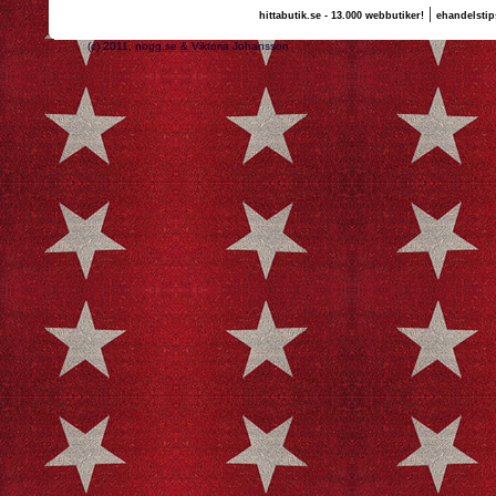
|
hittabutik.se - 13.000 webbutiker!
ehandelstip
(c) 2011, nogg.se & Viktoria Johansson