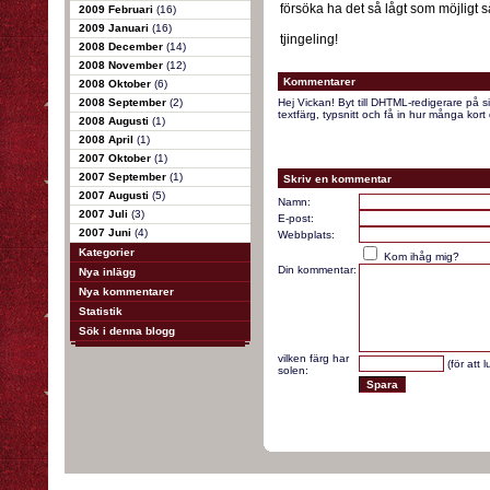
försöka ha det så lågt som möjligt så
2009 Februari
(16)
2009 Januari
(16)
tjingeling!
2008 December
(14)
2008 November
(12)
Kommentarer
2008 Oktober
(6)
2008 September
(2)
Hej Vickan! Byt till DHTML-redigerare på s
textfärg, typsnitt och få in hur många kort 
2008 Augusti
(1)
2008 April
(1)
2007 Oktober
(1)
2007 September
(1)
Skriv en kommentar
2007 Augusti
(5)
Namn:
2007 Juli
(3)
E-post:
2007 Juni
(4)
Webbplats:
Kategorier
Kom ihåg mig?
Din kommentar:
Nya inlägg
Nya kommentarer
Statistik
Sök i denna blogg
vilken färg har
(för att 
solen: