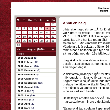
Startsida
Debatt
Må
Ti
On
To
Fr
Lö
Sö
Ännu en helg
1
2
3
4
5
6
7
8
9
o här sitter jag o skriver... Åt för fö
10
11
12
13
14
15
16
var 5 gram för mycket), 8 haricot 
VAR EFTERLÄNGTAT! O satte igång m
17
18
19
20
21
22
23
tyckte jag... Nu har jag redan fått i
24
25
26
27
28
29
30
stefan sen... Mitt väntande krossa
31
Vägde mig igår också... gått ner 26 
<<
Augusti (2026)
>>
tänkt o börja helfarten igen typ den
så jag börjar nog den 19e istället... 
Arkiv
2010 Augusti
(1)
idag skall vi till min älskade kusin o
2010 Februari
(1)
också... skall bli mysigt. har inte s
2010 Januari
(10)
e verkligen dags!
2009 December
(7)
Vi fick första julklappen igår. Av s
2009 November
(5)
inför egypten, inklusive förvaring av 
2009 Oktober
(6)
Lagom stora o så, så det kunde inte b
2009 September
(12)
pratade lite lätt om o åka till New Yo
2009 Augusti
(20)
det måste ju va fantastiskt att se j
vi får se vad som händer.
2009 Juli
(20)
2009 Juni
(29)
Beställt nya arbetskläder också. Hop
2009 Maj
(31)
massa storlekar mindre o det kändes 
2009 April
(22)
2009 Mars
(25)
Nä, nu skall jag spela mitt spel med