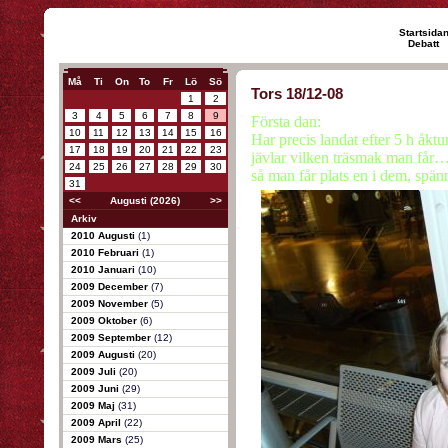
Startsida
Debatt
Må
Ti
On
To
Fr
Lö
Sö
Tors 18/12-08
1
2
3
4
5
6
7
8
9
Första dan:
10
11
12
13
14
15
16
Har precis landat efter 5 h åktu
17
18
19
20
21
22
23
jävlar vilken träsmak man får… 
24
25
26
27
28
29
30
så man får plats en i dem, spä
31
<<
Augusti (2026)
>>
Arkiv
2010 Augusti
(1)
2010 Februari
(1)
2010 Januari
(10)
2009 December
(7)
2009 November
(5)
2009 Oktober
(6)
2009 September
(12)
2009 Augusti
(20)
2009 Juli
(20)
2009 Juni
(29)
2009 Maj
(31)
2009 April
(22)
2009 Mars
(25)