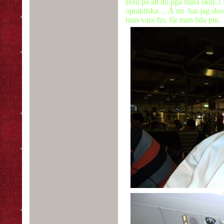
Höll på att dö pga mina skor..
opraktiska… Å nu
har jag sko
man vara fin, får man lida pin.