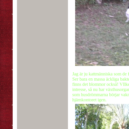
Jag är ju kattmänniska som de f
Ser bara en massa äckliga bakt
finns det blommor också! VIlket 
intresse, så nu har växthusorga
som husdrömmarna börjar vakna 
hjärnkontoret igen.