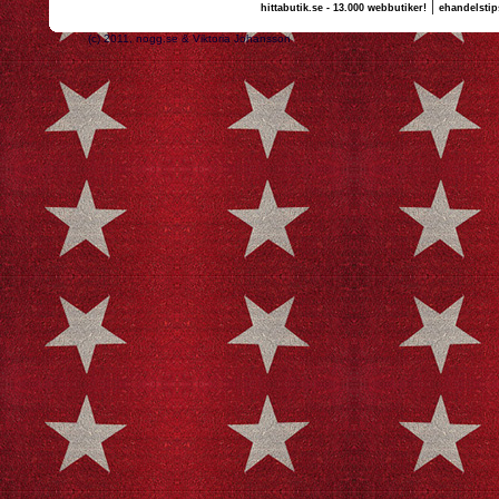
|
hittabutik.se - 13.000 webbutiker!
ehandelstip
(c) 2011, nogg.se & Viktoria Johansson