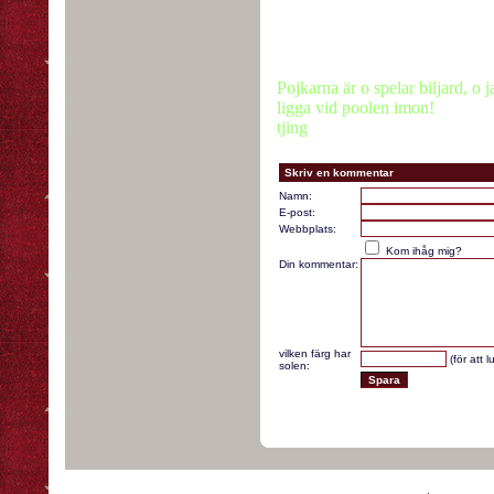
Pojkarna är o spelar biljard, o ja
ligga vid poolen imon!
tjing
Skriv en kommentar
Namn:
E-post:
Webbplats:
Kom ihåg mig?
Din kommentar:
vilken färg har
(för att 
solen: