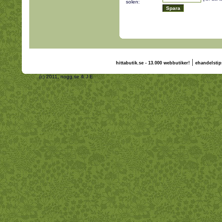
solen:
|
hittabutik.se - 13.000 webbutiker!
ehandelstip
(c) 2011, nogg.se & J E