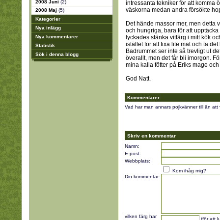
2008 Juni
(2)
intressanta tekniker för att komma ö
väskorna medan andra försökte hop
2008 Maj
(5)
Kategorier
Det hände massor mer, men detta v
Nya inlägg
och hungriga, bara för att upptäcka
Nya kommentarer
lyckades stänka vitfärg i mitt kök o
istället för att fixa lite mat och ta d
Statistik
Badrummet ser inte så trevligt ut d
Sök i denna blogg
överallt, men det får bli imorgon. F
mina kalla fötter på Eriks mage oc
God Natt.
Kommentarer
Vad har man annars pojkvänner till än att
Skriv en kommentar
Namn:
E-post:
Webbplats:
Kom ihåg mig?
Din kommentar:
vilken färg har
(för att 