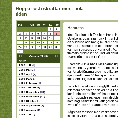
Hoppar och skrattar mest hela
tiden
Må
Ti
On
To
Fr
Lö
Sö
Hemresa
1
2
3
4
5
6
7
8
9
Idag åkte jag och Erik hem från min
10
11
12
13
14
15
16
Göteborg. Bussresan gick fint, vi fi
en tyst buss och härlig musik i hör
17
18
19
20
21
22
23
var att busschaffören uppenbarlige
24
25
26
27
28
29
30
värmen i bussen, det var iskallt. Va
31
timmars bussresande. Det var snudd
<<
Augusti (2026)
>>
100m från bussen till tåget.
Arkiv
Eftersom vi inte hade reserverat sitt
2009 Juli
(4)
oss vid en av ytterdörrarna och stå 
2009 Maj
(1)
var för att dörrarna drog lite vilket r
2009 April
(7)
djupt nedfrusna. Vi har spenderat 
2009 Mars
(7)
tina dem. Jag har nu känsel i alla mi
2009 Februari
(10)
I alla fall, tåget var sprängfyllt med 
2009 Januari
(9)
eftersom det skedde saker hela tide
2008 December
(18)
konfrontation mellan två katter och
2008 November
(17)
Erik hoppades på kaos, men det bl
kom nog främst för att kattägaren ty
2008 Oktober
(3)
fyra i gången hängande över den st
2008 September
(3)
2008 Augusti
(3)
Tågresan fortsatte med väskor överal
2008 Juli
(7)
ta sig till ytterdörrana utan att be