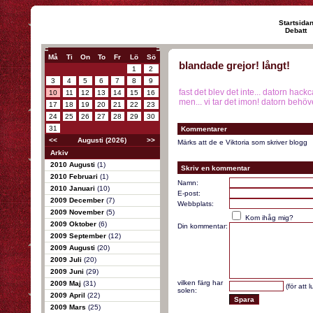
Startsida
Debatt
Må
Ti
On
To
Fr
Lö
Sö
blandade grejor! långt!
1
2
3
4
5
6
7
8
9
fast det blev det inte... datorn hack
10
11
12
13
14
15
16
men... vi tar det imon! datorn behöve
17
18
19
20
21
22
23
24
25
26
27
28
29
30
31
Kommentarer
<<
Augusti (2026)
>>
Märks att de e Viktoria som skriver blogg
Arkiv
2010 Augusti
(1)
Skriv en kommentar
2010 Februari
(1)
Namn:
2010 Januari
(10)
E-post:
2009 December
(7)
Webbplats:
2009 November
(5)
Kom ihåg mig?
2009 Oktober
(6)
Din kommentar:
2009 September
(12)
2009 Augusti
(20)
2009 Juli
(20)
2009 Juni
(29)
vilken färg har
2009 Maj
(31)
(för att 
solen:
2009 April
(22)
2009 Mars
(25)