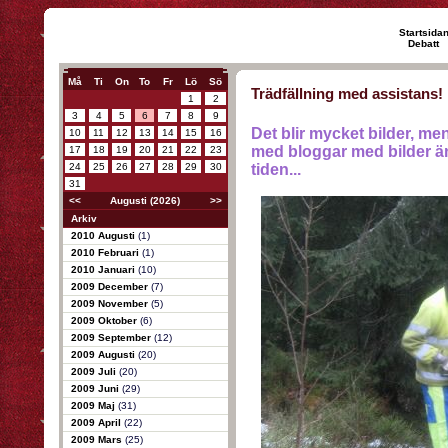
Startsida
Debatt
Må
Ti
On
To
Fr
Lö
Sö
Trädfällning med assistans!
1
2
3
4
5
6
7
8
9
Det blir mycket bilder, men
10
11
12
13
14
15
16
med bloggar med bilder ä
17
18
19
20
21
22
23
24
25
26
27
28
29
30
tiden...
31
<<
Augusti (2026)
>>
Arkiv
2010 Augusti
(1)
2010 Februari
(1)
2010 Januari
(10)
2009 December
(7)
2009 November
(5)
2009 Oktober
(6)
2009 September
(12)
2009 Augusti
(20)
2009 Juli
(20)
2009 Juni
(29)
2009 Maj
(31)
2009 April
(22)
2009 Mars
(25)