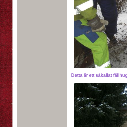
Detta är ett såkallat fällhugg