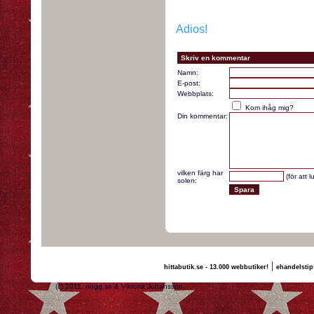
Adios!
Skriv en kommentar
Namn:
E-post:
Webbplats:
Kom ihåg mig?
Din kommentar:
vilken färg har
(för att 
solen:
|
hittabutik.se - 13.000 webbutiker!
ehandelstip
(c) 2011, nogg.se & Viktoria Johansson