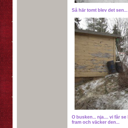
Så här tomt blev det sen...
O busken... nja.... vi får 
fram och väcker den...