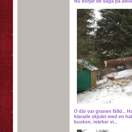
Nu börjar de såga på allvar
O där var granen fälld... Ha
klarade skjulet med en hal
busken, märker vi...