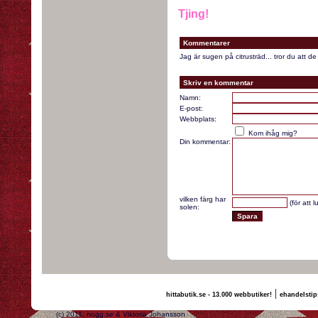
Tjing!
Kommentarer
Jag är sugen på citrusträd... tror du att d
Skriv en kommentar
Namn:
E-post:
Webbplats:
Kom ihåg mig?
Din kommentar:
vilken färg har
(för att 
solen:
|
hittabutik.se - 13.000 webbutiker!
ehandelstip
(c) 2011, nogg.se & Viktoria Johansson