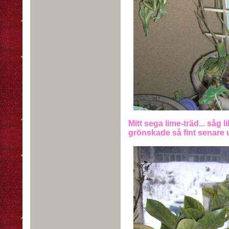
Mitt sega lime-träd... såg 
grönskade så fint senare 