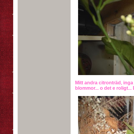
Mitt andra citronträd, ing
blommor... o det e roligt.