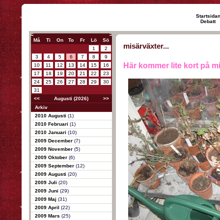
Startsida
Debatt
Må
Ti
On
To
Fr
Lö
Sö
misärväxter...
1
2
3
4
5
6
7
8
9
Här kommer lite kort på mi
10
11
12
13
14
15
16
17
18
19
20
21
22
23
24
25
26
27
28
29
30
31
<<
Augusti (2026)
>>
Arkiv
2010 Augusti
(1)
2010 Februari
(1)
2010 Januari
(10)
2009 December
(7)
2009 November
(5)
2009 Oktober
(6)
2009 September
(12)
2009 Augusti
(20)
2009 Juli
(20)
2009 Juni
(29)
2009 Maj
(31)
2009 April
(22)
2009 Mars
(25)