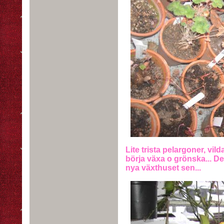
Lite trista pelargoner, vi
börja växa o grönska... Det
nya växthuset sen...