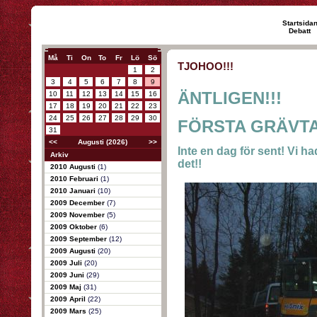
Startsida
Debatt
Må
Ti
On
To
Fr
Lö
Sö
TJOHOO!!!
1
2
3
4
5
6
7
8
9
ÄNTLIGEN!!!
10
11
12
13
14
15
16
17
18
19
20
21
22
23
24
25
26
27
28
29
30
FÖRSTA GRÄVTA
31
<<
Augusti (2026)
>>
Inte en dag för sent! Vi ha
Arkiv
det!!
2010 Augusti
(1)
2010 Februari
(1)
2010 Januari
(10)
2009 December
(7)
2009 November
(5)
2009 Oktober
(6)
2009 September
(12)
2009 Augusti
(20)
2009 Juli
(20)
2009 Juni
(29)
2009 Maj
(31)
2009 April
(22)
2009 Mars
(25)