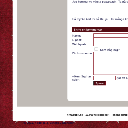
Jag kommer va värsta paparazzin! Ta på di
Så mycke kort för så lite, jä....lar många 
Skriv en kommentar
Namn:
E-post:
Webbplats:
Kom ihåg mig?
Din kommentar:
vilken färg har
(för att 
solen:
|
hittabutik.se - 13.000 webbutiker!
ehandelstip
(c) 2011, nogg.se & Viktoria Johansson