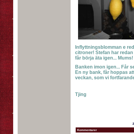
Inflyttningsblomman e redan
citroner! Stefan har redan 
får börja äta igen... Mums
Banken imon igen... Får s
En ny bank, får hoppas att
veckan, som vi fortfarande i
Tjing
2
Kommentarer