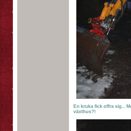
En kruka fick offra sig... 
växthus?!