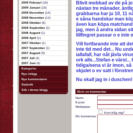
Blivit mobbad av de på jo
2009 Februari
(16)
nästan tre månader, äntlig
2009 Januari
(16)
2008 December
(14)
grabbarna har ju 10, 11 n
2008 November
(12)
e såna handskar man köpe
2008 Oktober
(6)
även kan köpa matchande k
2008 September
(2)
jag, men å andra sidan si
2008 Augusti
(1)
lillfingret passar o e inte
2008 April
(1)
2007 Oktober
(1)
Vill fortfarande inte att de
2007 September
(1)
inte tid med det... Nu un
2007 Augusti
(5)
iallafall, har nåt jävla vir
2007 Juli
(3)
ork alls...Stefan e värst...
2007 Juni
(4)
tidiga/sena vi är imon, så 
Kategorier
skjulet o ev satt i fönstrena
Nya inlägg
Nu skall jag in i duschen! 
Nya kommentarer
Statistik
Sök i denna blogg
Skriv en kommentar
Namn:
E-post:
Webbplats:
Kom ihåg mig?
Din kommentar: