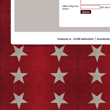
vilken färg har
(för att 
solen:
|
hittabutik.se - 13.000 webbutiker!
ehandelstip
(c) 2011, nogg.se & Viktoria Johansson