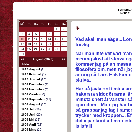
Startsida
Debatt
Må
Ti
On
To
Fr
Lö
Sö
tja.....
1
2
3
4
5
6
7
8
9
Vad skall man säga... Löne
10
11
12
13
14
15
16
trevligt...
17
18
19
20
21
22
23
24
25
26
27
28
29
30
När man inte vet vad man 
31
meningslöst att skriva e
<<
Augusti (2026)
>>
kommer jag på en massa br
Arkiv
filosofera om, men när ja
2010 Augusti
(1)
är nog så Lars-Erik känne
2010 Februari
(1)
skriva..
2010 Januari
(10)
2009 December
(7)
Har så jävla ont i mina ar
2009 November
(5)
bakersta sidodörrarna, är
2009 Oktober
(6)
minsta snett åt vänster så
2009 September
(12)
igen dem... Men jag har bö
2009 Augusti
(20)
så grabbar jag tag i rame
2009 Juli
(20)
2009 Juni
(29)
trycker med kroppen... Ef
2009 Maj
(31)
det e ju skönt att man i
2009 April
(22)
iallafall!
2009 Mars
(25)